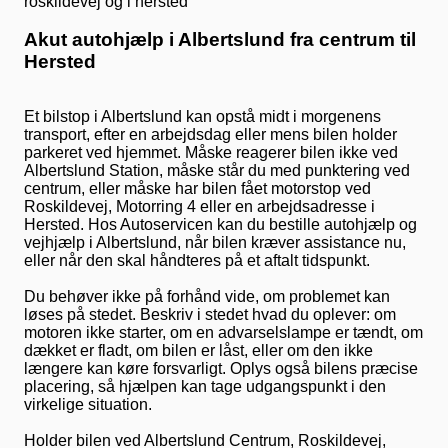
Akut autohjælp i Albertslund fra centrum til
Hersted
Et bilstop i Albertslund kan opstå midt i morgenens
transport, efter en arbejdsdag eller mens bilen holder
parkeret ved hjemmet. Måske reagerer bilen ikke ved
Albertslund Station, måske står du med punktering ved
centrum, eller måske har bilen fået motorstop ved
Roskildevej, Motorring 4 eller en arbejdsadresse i
Hersted. Hos Autoservicen kan du bestille autohjælp og
vejhjælp i Albertslund, når bilen kræver assistance nu,
eller når den skal håndteres på et aftalt tidspunkt.
Du behøver ikke på forhånd vide, om problemet kan
løses på stedet. Beskriv i stedet hvad du oplever: om
motoren ikke starter, om en advarselslampe er tændt, om
dækket er fladt, om bilen er låst, eller om den ikke
længere kan køre forsvarligt. Oplys også bilens præcise
placering, så hjælpen kan tage udgangspunkt i den
virkelige situation.
Holder bilen ved Albertslund Centrum, Roskildevej,