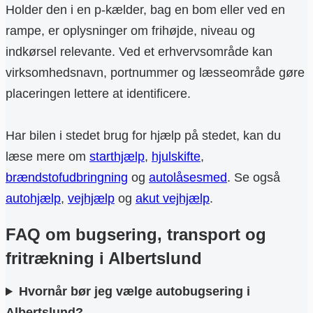
Holder den i en p-kælder, bag en bom eller ved en
rampe, er oplysninger om frihøjde, niveau og
indkørsel relevante. Ved et erhvervsområde kan
virksomhedsnavn, portnummer og læsseområde gøre
placeringen lettere at identificere.
Har bilen i stedet brug for hjælp på stedet, kan du
læse mere om
starthjælp
,
hjulskifte
,
brændstofudbringning
og
autolåsesmed
. Se også
autohjælp
,
vejhjælp
og
akut vejhjælp
.
FAQ om bugsering, transport og
fritrækning i Albertslund
Hvornår bør jeg vælge autobugsering i
Albertslund?