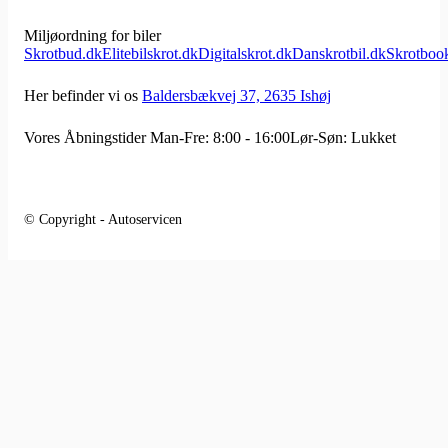
Miljøordning for biler
Skrotbud.dk
Elitebilskrot.dk
Digitalskrot.dk
Danskrotbil.dk
Skrotboo
Her befinder vi os
Baldersbækvej 37, 2635 Ishøj
Vores Åbningstider
Man-Fre: 8:00 - 16:00
Lør-Søn: Lukket
© Copyright - Autoservicen