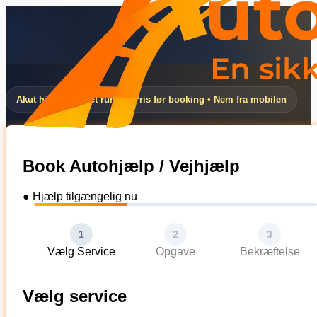
Akut hjælp døgnet rundt • Pris før booking • Nem fra mobilen
Book Autohjælp / Vejhjælp
● Hjælp tilgængelig nu
1
2
3
Vælg Service
Opgave
Bekræftelse
Vælg service