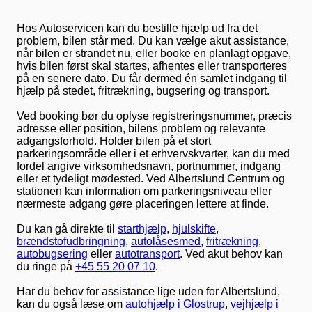
Hos Autoservicen kan du bestille hjælp ud fra det
problem, bilen står med. Du kan vælge akut assistance,
når bilen er strandet nu, eller booke en planlagt opgave,
hvis bilen først skal startes, afhentes eller transporteres
på en senere dato. Du får dermed én samlet indgang til
hjælp på stedet, fritrækning, bugsering og transport.
Ved booking bør du oplyse registreringsnummer, præcis
adresse eller position, bilens problem og relevante
adgangsforhold. Holder bilen på et stort
parkeringsområde eller i et erhvervskvarter, kan du med
fordel angive virksomhedsnavn, portnummer, indgang
eller et tydeligt mødested. Ved Albertslund Centrum og
stationen kan information om parkeringsniveau eller
nærmeste adgang gøre placeringen lettere at finde.
Du kan gå direkte til
starthjælp
,
hjulskifte
,
brændstofudbringning
,
autolåsesmed
,
fritrækning
,
autobugsering
eller
autotransport
. Ved akut behov kan
du ringe på
+45 55 20 07 10
.
Har du behov for assistance lige uden for Albertslund,
kan du også læse om
autohjælp i Glostrup
,
vejhjælp i