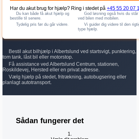
Har du akut brug for hjælp? Ring i stedet på
+45 55 20 07 
Du kan både få akut hjælp og
God løsning også hvis du står
bestille til senere.
ved bilen med mobilen.
Tydelig pris før du går videre.
Vi guider dig videre til den rigt
type hjælp.
Bestil akut bilhjælp i Albertslund ved startsvigt, punktering,
tom tank, låst bil eller motorstop.
Få assistance ved Albertslund Centrum, stationen,
Roskildevej, Hersted eller en privat adresse.
Vælg hjælp på stedet, fritrækning, autobugsering eller
planlagt autotransport.
Sådan fungerer det
1.