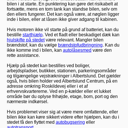
bilen i at starte. En punktering kan gøre det risikabelt at
fortsætte, mens en tom tank kan standse bilen, selv om
den ellers fungerer. Det kan også være, at nøglen ligger
inde i bilen, eller at låsen ikke giver adgang til kabinen.
Hvis motoren ikke vil starte på grund af batteriet, kan du
bestille
starthjælp
. Ved et fladt eller beskadiget dæk kan
hjulskifte på stedet
være relevant. Mangler bilen
brændstof, kan du vælge
brændstofudbringning
. Kan du
ikke komme ind i bilen, kan
autolåsesmed
være den
rette assistance.
Hjælp på stedet kan bestilles ved boliger,
arbejdspladser, butikker, stationen, parkeringsområder
og tilgængelige vejstrækninger i Albertslund. Det gælder
også, hvis bilen holder ved Albertslund Centrum, på en
adresse omkring Roskildevej eller i et af
erhvervskvartererne. Ved en p-kælder eller et lukket
område bør du oplyse frihøjde, etage, bom, port og den
nærmeste indkørsel.
Hvis problemet viser sig at være mere omfattende, eller
bilen ikke kan køre sikkert videre efter hjælpen, kan du i
stedet få den flyttet med
autobugsering
eller
autotransport
.