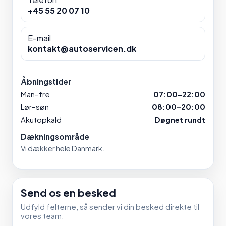
+45 55 20 07 10
E-mail
kontakt@autoservicen.dk
Åbningstider
Man–fre
07:00–22:00
Lør–søn
08:00–20:00
Akutopkald
Døgnet rundt
Dækningsområde
Vi dækker hele Danmark.
Send os en besked
Udfyld felterne, så sender vi din besked direkte til
vores team.