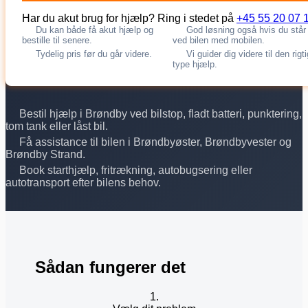
Har du akut brug for hjælp? Ring i stedet på
+45 55 20 07 
Du kan både få akut hjælp og
God løsning også hvis du står
bestille til senere.
ved bilen med mobilen.
Tydelig pris før du går videre.
Vi guider dig videre til den rigt
type hjælp.
Bestil hjælp i Brøndby ved bilstop, fladt batteri, punktering,
tom tank eller låst bil.
Få assistance til bilen i Brøndbyøster, Brøndbyvester og
Brøndby Strand.
Book starthjælp, fritrækning, autobugsering eller
autotransport efter bilens behov.
Sådan fungerer det
1.