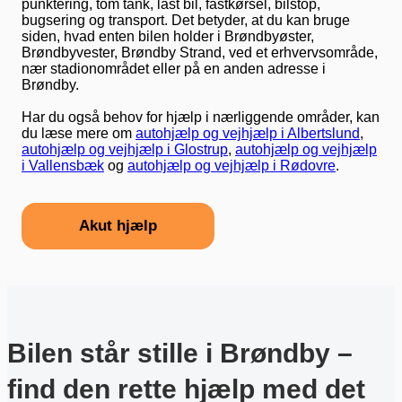
punktering, tom tank, låst bil, fastkørsel, bilstop,
bugsering og transport. Det betyder, at du kan bruge
siden, hvad enten bilen holder i Brøndbyøster,
Brøndbyvester, Brøndby Strand, ved et erhvervsområde,
nær stadionområdet eller på en anden adresse i
Brøndby.
Har du også behov for hjælp i nærliggende områder, kan
du læse mere om
autohjælp og vejhjælp i Albertslund
,
autohjælp og vejhjælp i Glostrup
,
autohjælp og vejhjælp
i Vallensbæk
og
autohjælp og vejhjælp i Rødovre
.
Akut hjælp
Bilen står stille i Brøndby –
find den rette hjælp med det