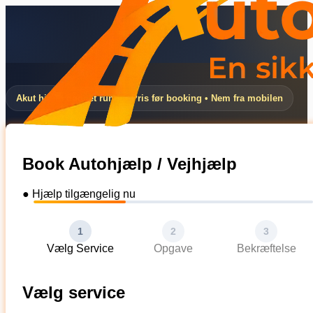
Akut hjælp døgnet rundt • Pris før booking • Nem fra mobilen
Book Autohjælp / Vejhjælp
● Hjælp tilgængelig nu
1
2
3
Vælg Service
Opgave
Bekræftelse
Vælg service