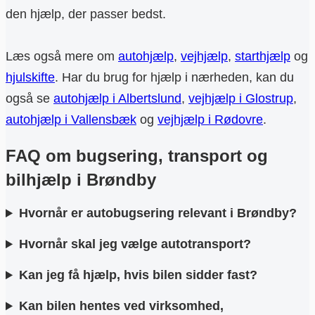
den hjælp, der passer bedst.
Læs også mere om
autohjælp
,
vejhjælp
,
starthjælp
og
hjulskifte
. Har du brug for hjælp i nærheden, kan du
også se
autohjælp i Albertslund
,
vejhjælp i Glostrup
,
autohjælp i Vallensbæk
og
vejhjælp i Rødovre
.
FAQ om bugsering, transport og
bilhjælp i Brøndby
Hvornår er autobugsering relevant i Brøndby?
Hvornår skal jeg vælge autotransport?
Kan jeg få hjælp, hvis bilen sidder fast?
Kan bilen hentes ved virksomhed,