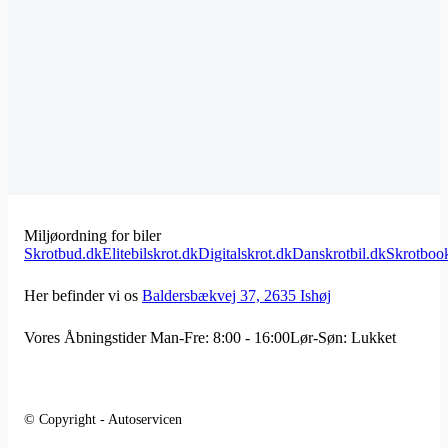
Miljøordning for biler
Skrotbud.dk
Elitebilskrot.dk
Digitalskrot.dk
Danskrotbil.dk
Skrotboo
Her befinder vi os
Baldersbækvej 37, 2635 Ishøj
Vores Åbningstider
Man-Fre: 8:00 - 16:00
Lør-Søn: Lukket
© Copyright - Autoservicen