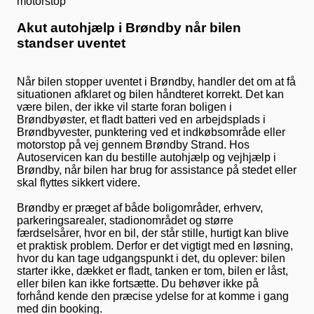
Akut autohjælp i Brøndby når bilen
standser uventet
Når bilen stopper uventet i Brøndby, handler det om at få
situationen afklaret og bilen håndteret korrekt. Det kan
være bilen, der ikke vil starte foran boligen i
Brøndbyøster, et fladt batteri ved en arbejdsplads i
Brøndbyvester, punktering ved et indkøbsområde eller
motorstop på vej gennem Brøndby Strand. Hos
Autoservicen kan du bestille autohjælp og vejhjælp i
Brøndby, når bilen har brug for assistance på stedet eller
skal flyttes sikkert videre.
Brøndby er præget af både boligområder, erhverv,
parkeringsarealer, stadionområdet og større
færdselsårer, hvor en bil, der står stille, hurtigt kan blive
et praktisk problem. Derfor er det vigtigt med en løsning,
hvor du kan tage udgangspunkt i det, du oplever: bilen
starter ikke, dækket er fladt, tanken er tom, bilen er låst,
eller bilen kan ikke fortsætte. Du behøver ikke på
forhånd kende den præcise ydelse for at komme i gang
med din booking.