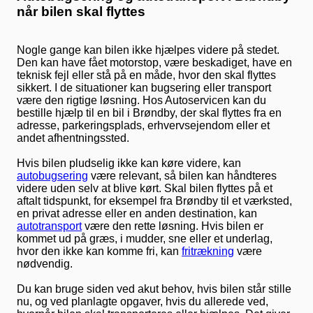
når bilen skal flyttes
Nogle gange kan bilen ikke hjælpes videre på stedet.
Den kan have fået motorstop, være beskadiget, have en
teknisk fejl eller stå på en måde, hvor den skal flyttes
sikkert. I de situationer kan bugsering eller transport
være den rigtige løsning. Hos Autoservicen kan du
bestille hjælp til en bil i Brøndby, der skal flyttes fra en
adresse, parkeringsplads, erhvervsejendom eller et
andet afhentningssted.
Hvis bilen pludselig ikke kan køre videre, kan
autobugsering
være relevant, så bilen kan håndteres
videre uden selv at blive kørt. Skal bilen flyttes på et
aftalt tidspunkt, for eksempel fra Brøndby til et værksted,
en privat adresse eller en anden destination, kan
autotransport
være den rette løsning. Hvis bilen er
kommet ud på græs, i mudder, sne eller et underlag,
hvor den ikke kan komme fri, kan
fritrækning
være
nødvendig.
Du kan bruge siden ved akut behov, hvis bilen står stille
nu, og ved planlagte opgaver, hvis du allerede ved,