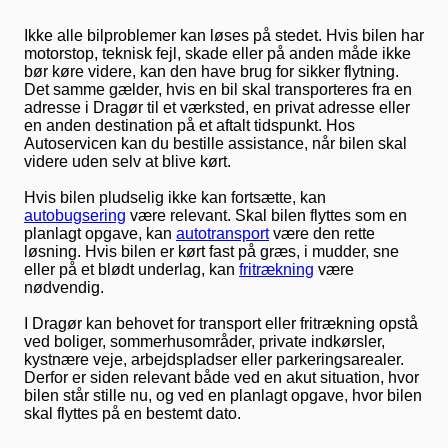
Ikke alle bilproblemer kan løses på stedet. Hvis bilen har
motorstop, teknisk fejl, skade eller på anden måde ikke
bør køre videre, kan den have brug for sikker flytning.
Det samme gælder, hvis en bil skal transporteres fra en
adresse i Dragør til et værksted, en privat adresse eller
en anden destination på et aftalt tidspunkt. Hos
Autoservicen kan du bestille assistance, når bilen skal
videre uden selv at blive kørt.
Hvis bilen pludselig ikke kan fortsætte, kan
autobugsering
være relevant. Skal bilen flyttes som en
planlagt opgave, kan
autotransport
være den rette
løsning. Hvis bilen er kørt fast på græs, i mudder, sne
eller på et blødt underlag, kan
fritrækning
være
nødvendig.
I Dragør kan behovet for transport eller fritrækning opstå
ved boliger, sommerhusområder, private indkørsler,
kystnære veje, arbejdspladser eller parkeringsarealer.
Derfor er siden relevant både ved en akut situation, hvor
bilen står stille nu, og ved en planlagt opgave, hvor bilen
skal flyttes på en bestemt dato.