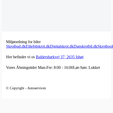
Miljøordning for biler
Skrotbud.dk
Elitebilskrot.dk
Digitalskrot.dk
Danskrotbil.dk
Skrotboo
Her befinder vi os
Baldersbækvej 37, 2635 Ishøj
Vores Åbningstider
Man-Fre: 8:00 - 16:00
Lør-Søn: Lukket
© Copyright - Autoservicen