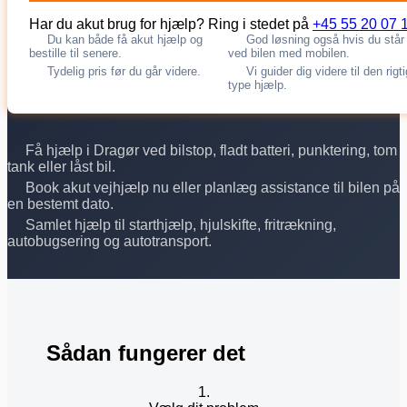
Har du akut brug for hjælp? Ring i stedet på
+45 55 20 07 
Du kan både få akut hjælp og
God løsning også hvis du står
bestille til senere.
ved bilen med mobilen.
Tydelig pris før du går videre.
Vi guider dig videre til den rigt
type hjælp.
Få hjælp i Dragør ved bilstop, fladt batteri, punktering, tom
tank eller låst bil.
Book akut vejhjælp nu eller planlæg assistance til bilen på
en bestemt dato.
Samlet hjælp til starthjælp, hjulskifte, fritrækning,
autobugsering og autotransport.
Sådan fungerer det
1.