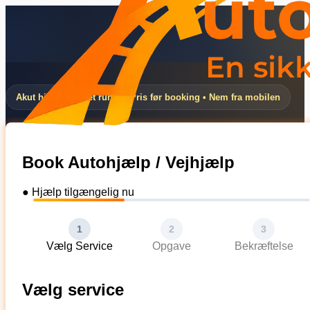
Akut hjælp døgnet rundt • Pris før booking • Nem fra mobilen
Book Autohjælp / Vejhjælp
● Hjælp tilgængelig nu
1
2
3
Vælg Service
Opgave
Bekræftelse
Vælg service