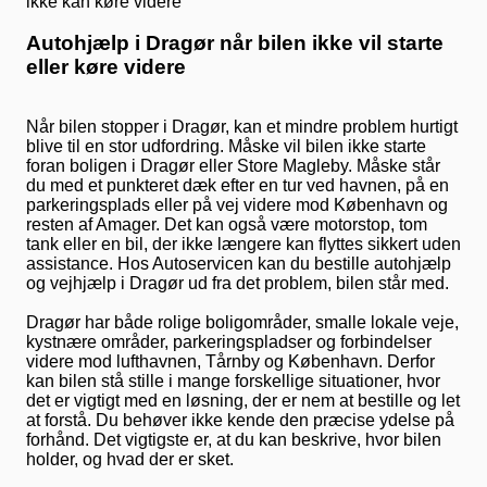
Autohjælp i Dragør når bilen ikke vil starte
eller køre videre
Når bilen stopper i Dragør, kan et mindre problem hurtigt
blive til en stor udfordring. Måske vil bilen ikke starte
foran boligen i Dragør eller Store Magleby. Måske står
du med et punkteret dæk efter en tur ved havnen, på en
parkeringsplads eller på vej videre mod København og
resten af Amager. Det kan også være motorstop, tom
tank eller en bil, der ikke længere kan flyttes sikkert uden
assistance. Hos Autoservicen kan du bestille autohjælp
og vejhjælp i Dragør ud fra det problem, bilen står med.
Dragør har både rolige boligområder, smalle lokale veje,
kystnære områder, parkeringspladser og forbindelser
videre mod lufthavnen, Tårnby og København. Derfor
kan bilen stå stille i mange forskellige situationer, hvor
det er vigtigt med en løsning, der er nem at bestille og let
at forstå. Du behøver ikke kende den præcise ydelse på
forhånd. Det vigtigste er, at du kan beskrive, hvor bilen
holder, og hvad der er sket.