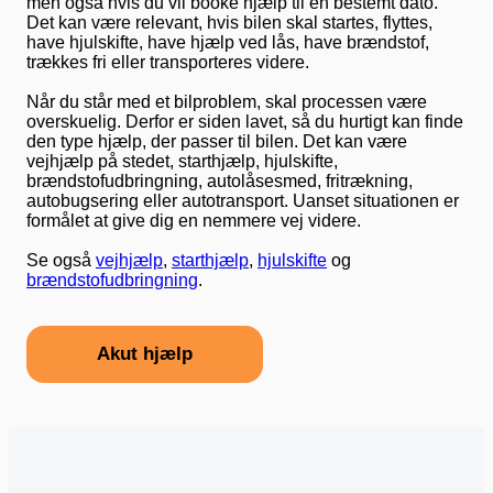
men også hvis du vil booke hjælp til en bestemt dato.
Det kan være relevant, hvis bilen skal startes, flyttes,
have hjulskifte, have hjælp ved lås, have brændstof,
trækkes fri eller transporteres videre.
Når du står med et bilproblem, skal processen være
overskuelig. Derfor er siden lavet, så du hurtigt kan finde
den type hjælp, der passer til bilen. Det kan være
vejhjælp på stedet, starthjælp, hjulskifte,
brændstofudbringning, autolåsesmed, fritrækning,
autobugsering eller autotransport. Uanset situationen er
formålet at give dig en nemmere vej videre.
Se også
vejhjælp
,
starthjælp
,
hjulskifte
og
brændstofudbringning
.
Akut hjælp