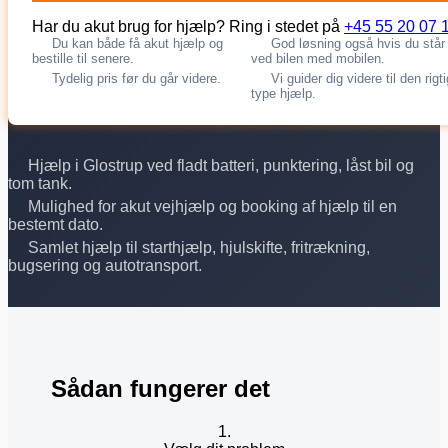
Har du akut brug for hjælp? Ring i stedet på
+45 55 20 07 
Du kan både få akut hjælp og
God løsning også hvis du står
bestille til senere.
ved bilen med mobilen.
Tydelig pris før du går videre.
Vi guider dig videre til den rigt
type hjælp.
Hjælp i Glostrup ved fladt batteri, punktering, låst bil og
tom tank.
Mulighed for akut vejhjælp og booking af hjælp til en
bestemt dato.
Samlet hjælp til starthjælp, hjulskifte, fritrækning,
bugsering og autotransport.
Sådan fungerer det
1.