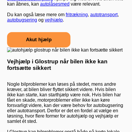
kan åbnes, kan
autolåsesmed
være relevant.
Du kan også læse mere om
fritrækning
,
autotransport
,
autobugsering
og
vejhjælp
.
Akut hjælp
Vejhjælp i Glostrup når bilen ikke kan
fortsætte sikkert
Nogle bilproblemer kan løses på stedet, mens andre
kræver, at bilen bliver flyttet sikkert videre. Hvis bilen
ikke kan starte, kan starthjælp være nok. Hvis bilen har
fået en skade, motorproblemer eller ikke kan køre
forsvarligt videre, kan der være behov for autobugsering
eller autotransport. Derfor er det en fordel at vælge en
løsning, hvor flere former for autohjælp og vejhjælp er
samlet ét sted.
I Glostrup kan bilproblemer opstå både på korte lokale