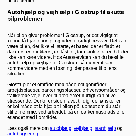
Autohjælp og vejhjælp i Glostrup til akutte
bilproblemer
Når bilen giver problemer i Glostrup, er det vigtigt at
kunne få hjælp hurtigt og uden unødigt besvær. Det kan
være bilen, der ikke vil starte, et batteri der er fladt, et
dæk der er punkteret, en låst bil, tom tank eller en bil, der
ikke kan køre videre. Hos Autoservicen kan du bestille
autohjælp og vejhjælp i Glostrup, så du nemt kan
komme videre med en løsning, der passer til bilens
situation.
Glostrup er et område med både boligområder,
arbejdspladser, parkeringspladser, erhvervsområder og
trafikerede veje, hvor bilproblemer hurtigt kan blive
stressende. Derfor er siden lavet til dig, der ønsker en
enkel måde at få hjælp til bilen på, uanset om du står
stille hjemme, ved arbejdet, på en parkeringsplads eller
et andet sted i området.
Læs også mere om
autohjælp
,
vejhjælp
,
starthjælp
og
autobugsering
.