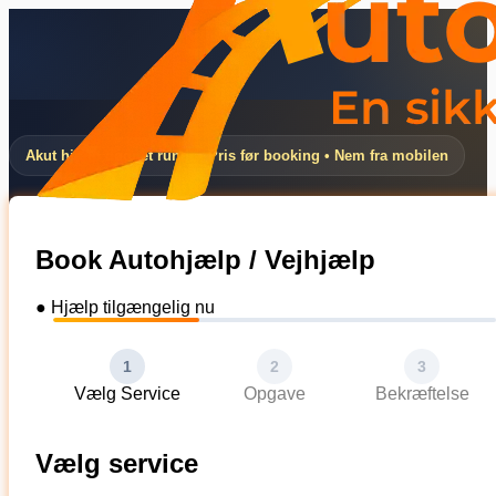
Akut hjælp døgnet rundt • Pris før booking • Nem fra mobilen
Book Autohjælp / Vejhjælp
● Hjælp tilgængelig nu
1
2
3
Vælg Service
Opgave
Bekræftelse
Vælg service