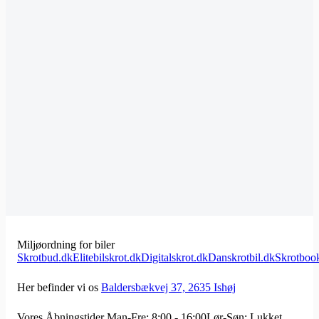
Miljøordning for biler
Skrotbud.dk
Elitebilskrot.dk
Digitalskrot.dk
Danskrotbil.dk
Skrotboo
Her befinder vi os
Baldersbækvej 37, 2635 Ishøj
Vores Åbningstider
Man-Fre: 8:00 - 16:00
Lør-Søn: Lukket