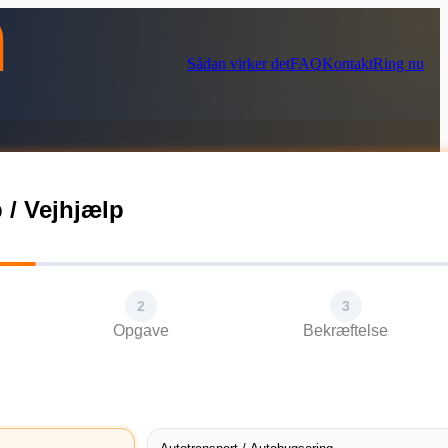
Sådan virker det
FAQ
Kontakt
Ring nu
 / Vejhjælp
2
3
Opgave
Bekræftelse