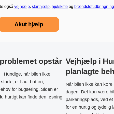
Se også
vejhjælp
,
starthjælp
,
hjulskifte
og
brændstofudbringning
Akut hjælp
r problemet opstår
Vejhjælp i Hu
planlagte be
i Hundige, når bilen ikke
tarte, et fladt batteri,
Når bilen ikke kan køre 
 behov for bugsering. Siden er
dagen. Det kan være bile
du hurtigt kan finde den løsning,
parkeringsplads, ved et
for en hurtig og tydelig 