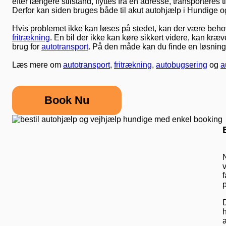
efter længere stilstand, flyttes fra en adresse, transporteres t
Derfor kan siden bruges både til akut autohjælp i Hundige og
Hvis problemet ikke kan løses på stedet, kan der være behov 
fritrækning
. En bil der ikke kan køre sikkert videre, kan kræ
brug for
autotransport
. På den måde kan du finde en løsning, 
Læs mere om
autotransport
,
fritrækning
,
autobugsering
og
a
Book Nu
v
f
p
D
h