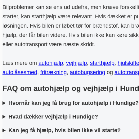
Bilproblemer kan se ens ud udefra, men kræve forskellig
starter, kan starthjælp være relevant. Hvis dækket er pu
løsningen. Hvis bilen er løbet tør for brændstof, kan 
hjælp, der får bilen videre. Hvis bilen ikke kan køre si
eller autotransport være næste skridt.
Læs mere om
autohjælp
,
vejhjælp
,
starthjælp
,
hjulskift
autolåsesmed
,
fritrækning
,
autobugsering
og
autotrans
FAQ om autohjælp og vejhjælp i Hund
Hvornår kan jeg få brug for autohjælp i Hundige?
Hvad dækker vejhjælp i Hundige?
Kan jeg få hjælp, hvis bilen ikke vil starte?