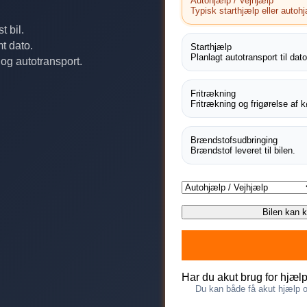
Autohjælp / Vejhjælp
Typisk starthjælp eller autoh
t bil.
t dato.
Starthjælp
Planlagt autotransport til dato
 og autotransport.
Fritrækning
Fritrækning og frigørelse af k
Brændstofsudbringing
Brændstof leveret til bilen.
Bilen kan 
Har du akut brug for hjæl
Du kan både få akut hjælp og