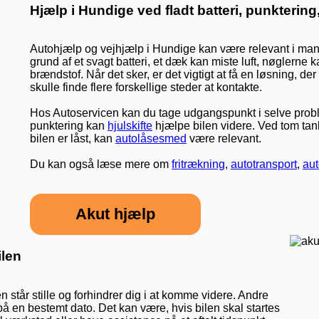
Hjælp i Hundige ved fladt batteri, punktering,
Autohjælp og vejhjælp i Hundige kan være relevant i mange
grund af et svagt batteri, et dæk kan miste luft, nøglerne k
brændstof. Når det sker, er det vigtigt at få en løsning, d
skulle finde flere forskellige steder at kontakte.
Hos Autoservicen kan du tage udgangspunkt i selve prob
punktering kan
hjulskifte
hjælpe bilen videre. Ved tom ta
bilen er låst, kan
autolåsesmed
være relevant.
Du kan også læse mere om
fritrækning
,
autotransport
,
au
Akut hjælp
ilen
står stille og forhindrer dig i at komme videre. Andre
å en bestemt dato. Det kan være, hvis bilen skal startes