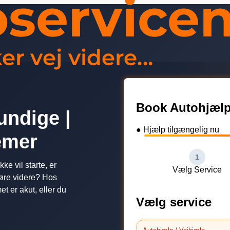
Book Autohjælp
undige |
● Hjælp tilgængelig nu
lemer
1
ke vil starte, er
Vælg Service
 køre videre? Hos
t er akut, eller du
Vælg service