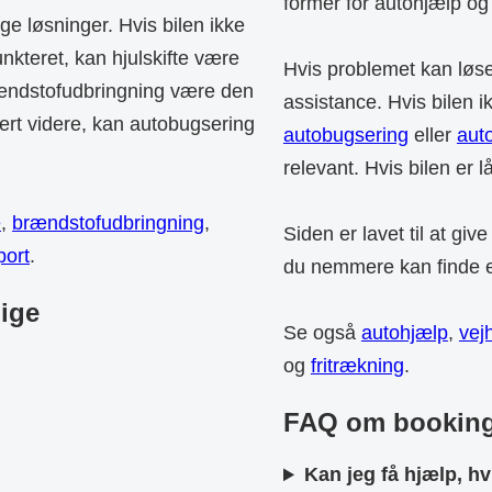
former for autohjælp o
e løsninger. Hvis bilen ikke
nkteret, kan hjulskifte være
Hvis problemet kan løs
brændstofudbringning være den
assistance. Hvis bilen i
kkert videre, kan autobugsering
autobugsering
eller
aut
relevant. Hvis bilen er l
e
,
brændstofudbringning
,
Siden er lavet til at giv
port
.
du nemmere kan finde en
ige
Se også
autohjælp
,
vej
og
fritrækning
.
FAQ om booking 
Kan jeg få hjælp, hvi