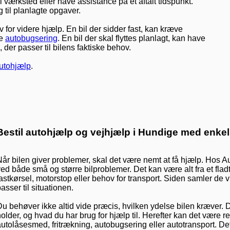
il værksted eller have assistance på et aftalt tidspunkt.
 til planlagte opgaver.
for videre hjælp. En bil der sidder fast, kan kræve
ve
autobugsering
. En bil der skal flyttes planlagt, kan have
der passer til bilens faktiske behov.
utohjælp
.
Bestil autohjælp og vejhjælp i Hundige med enke
Når bilen giver problemer, skal det være nemt at få hjælp. Hos A
ed både små og større bilproblemer. Det kan være alt fra et fladt 
astkørsel, motorstop eller behov for transport. Siden samler de v
asser til situationen.
u behøver ikke altid vide præcis, hvilken ydelse bilen kræver. De
older, og hvad du har brug for hjælp til. Herefter kan det være r
autolåsesmed, fritrækning, autobugsering eller autotransport. D