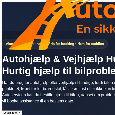
Akut hjælp døgnet rundt • Pris før booking • Nem fra mobilen
Autohjælp & Vejhjælp H
Hurtig hjælp til bilprob
Har du brug for autohjælp eller vejhjælp i Hundige, fordi bilen ik
punkteret, løbet tør for brændstof, låst, kørt fast eller ikke kan
Autoservicen kan du bestille hjælp til bilen, uanset om probleme
vil booke assistance til en bestemt dato.
Akut hjælp