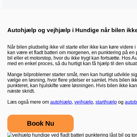
Autohjælp og vejhjælp i Hundige når bilen ikk
Når bilen pludselig ikke vil starte eller ikke kan køre videre
kan være et fladt batteri om morgenen, en punktering på en pa
bil eller et motorstop, hvor du ikke trygt kan fortsætte. Hos
med en enkel proces, så du hurtigt kan få hjælp til den situati
Mange bilproblemer starter småt, men kan hurtigt udvikle sig 
vælge en løsning, hvor flere ydelser er samlet. Hvis bilen ikk
punkteret, kan hjulskifte være løsningen. Hvis bilen ikke ka
næste skridt.
Læs også mere om
autohjælp
,
vejhjælp
,
starthjælp
og
autob
Book Nu