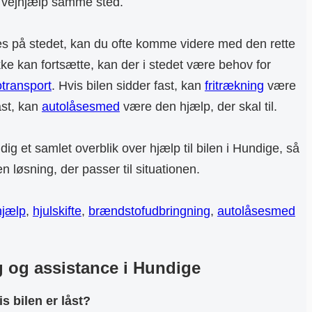
g vejhjælp samme sted.
es på stedet, kan du ofte komme videre med den rette
kke kan fortsætte, kan der i stedet være behov for
otransport
. Hvis bilen sidder fast, kan
fritrækning
være
åst, kan
autolåsesmed
være den hjælp, der skal til.
e dig et samlet overblik over hjælp til bilen i Hundige, så
 løsning, der passer til situationen.
hjælp
,
hjulskifte
,
brændstofudbringning
,
autolåsesmed
og assistance i Hundige
s bilen er låst?