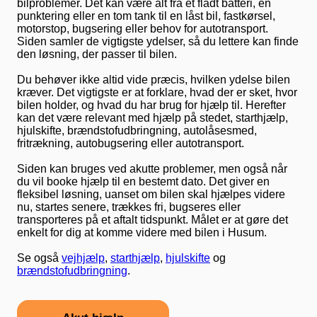
bilproblemer. Det kan være alt fra et fladt batteri, en
punktering eller en tom tank til en låst bil, fastkørsel,
motorstop, bugsering eller behov for autotransport.
Siden samler de vigtigste ydelser, så du lettere kan finde
den løsning, der passer til bilen.
Du behøver ikke altid vide præcis, hvilken ydelse bilen
kræver. Det vigtigste er at forklare, hvad der er sket, hvor
bilen holder, og hvad du har brug for hjælp til. Herefter
kan det være relevant med hjælp på stedet, starthjælp,
hjulskifte, brændstofudbringning, autolåsesmed,
fritrækning, autobugsering eller autotransport.
Siden kan bruges ved akutte problemer, men også når
du vil booke hjælp til en bestemt dato. Det giver en
fleksibel løsning, uanset om bilen skal hjælpes videre
nu, startes senere, trækkes fri, bugseres eller
transporteres på et aftalt tidspunkt. Målet er at gøre det
enkelt for dig at komme videre med bilen i Husum.
Se også
vejhjælp
,
starthjælp
,
hjulskifte
og
brændstofudbringning
.