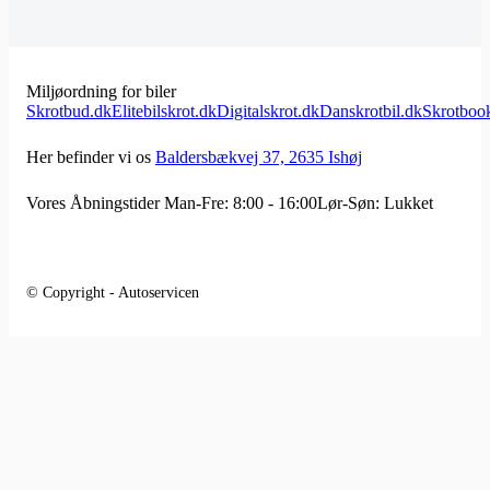
Miljøordning for biler
Skrotbud.dk
Elitebilskrot.dk
Digitalskrot.dk
Danskrotbil.dk
Skrotboo
Her befinder vi os
Baldersbækvej 37, 2635 Ishøj
Vores Åbningstider
Man-Fre: 8:00 - 16:00
Lør-Søn: Lukket
© Copyright - Autoservicen