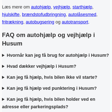
Læs mere om
autohjælp
,
vejhjælp
,
starthjælp
,
hjulskifte
,
brændstofudbringning
,
autolåsesmed
,
fritrækning
,
autobugsering
og
autotransport
.
FAQ om autohjælp og vejhjælp i
Husum
Hvornår kan jeg få brug for autohjælp i Husum?
Hvad dækker vejhjælp i Husum?
Kan jeg få hjælp, hvis bilen ikke vil starte?
Kan jeg få hjælp ved punktering i Husum?
Kan jeg få hjælp, hvis bilen holder ved en
adresse eller parkeringsplads?