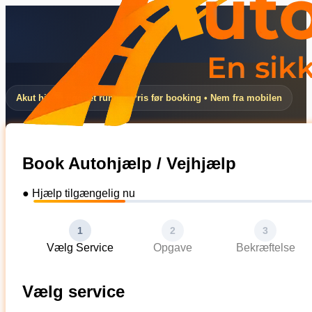
Akut hjælp døgnet rundt • Pris før booking • Nem fra mobilen
Book Autohjælp / Vejhjælp
● Hjælp tilgængelig nu
1
2
3
Vælg Service
Opgave
Bekræftelse
Vælg service