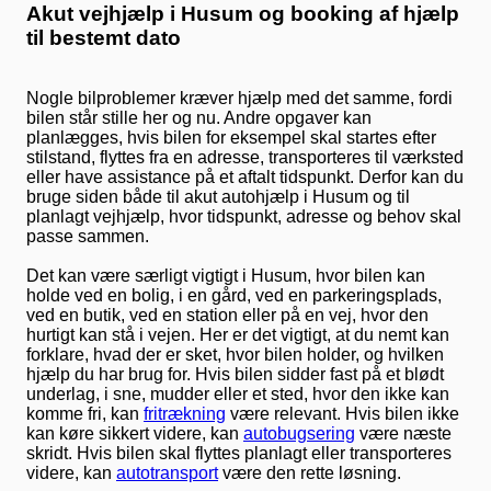
Akut vejhjælp i Husum og booking af hjælp
til bestemt dato
Nogle bilproblemer kræver hjælp med det samme, fordi
bilen står stille her og nu. Andre opgaver kan
planlægges, hvis bilen for eksempel skal startes efter
stilstand, flyttes fra en adresse, transporteres til værksted
eller have assistance på et aftalt tidspunkt. Derfor kan du
bruge siden både til akut autohjælp i Husum og til
planlagt vejhjælp, hvor tidspunkt, adresse og behov skal
passe sammen.
Det kan være særligt vigtigt i Husum, hvor bilen kan
holde ved en bolig, i en gård, ved en parkeringsplads,
ved en butik, ved en station eller på en vej, hvor den
hurtigt kan stå i vejen. Her er det vigtigt, at du nemt kan
forklare, hvad der er sket, hvor bilen holder, og hvilken
hjælp du har brug for. Hvis bilen sidder fast på et blødt
underlag, i sne, mudder eller et sted, hvor den ikke kan
komme fri, kan
fritrækning
være relevant. Hvis bilen ikke
kan køre sikkert videre, kan
autobugsering
være næste
skridt. Hvis bilen skal flyttes planlagt eller transporteres
videre, kan
autotransport
være den rette løsning.