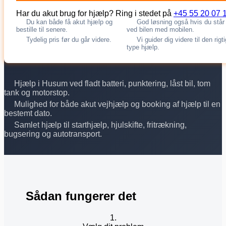
Har du akut brug for hjælp? Ring i stedet på
+45 55 20 07 
Du kan både få akut hjælp og
God løsning også hvis du står
bestille til senere.
ved bilen med mobilen.
Tydelig pris før du går videre.
Vi guider dig videre til den rigt
type hjælp.
Hjælp i Husum ved fladt batteri, punktering, låst bil, tom
tank og motorstop.
Mulighed for både akut vejhjælp og booking af hjælp til en
bestemt dato.
Samlet hjælp til starthjælp, hjulskifte, fritrækning,
bugsering og autotransport.
Sådan fungerer det
1.