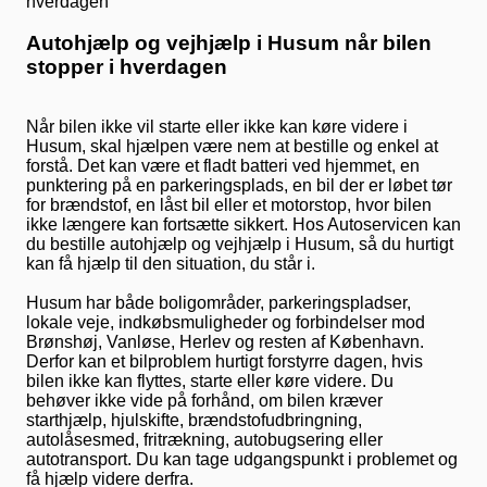
Autohjælp og vejhjælp i Husum når bilen
stopper i hverdagen
Når bilen ikke vil starte eller ikke kan køre videre i
Husum, skal hjælpen være nem at bestille og enkel at
forstå. Det kan være et fladt batteri ved hjemmet, en
punktering på en parkeringsplads, en bil der er løbet tør
for brændstof, en låst bil eller et motorstop, hvor bilen
ikke længere kan fortsætte sikkert. Hos Autoservicen kan
du bestille autohjælp og vejhjælp i Husum, så du hurtigt
kan få hjælp til den situation, du står i.
Husum har både boligområder, parkeringspladser,
lokale veje, indkøbsmuligheder og forbindelser mod
Brønshøj, Vanløse, Herlev og resten af København.
Derfor kan et bilproblem hurtigt forstyrre dagen, hvis
bilen ikke kan flyttes, starte eller køre videre. Du
behøver ikke vide på forhånd, om bilen kræver
starthjælp, hjulskifte, brændstofudbringning,
autolåsesmed, fritrækning, autobugsering eller
autotransport. Du kan tage udgangspunkt i problemet og
få hjælp videre derfra.