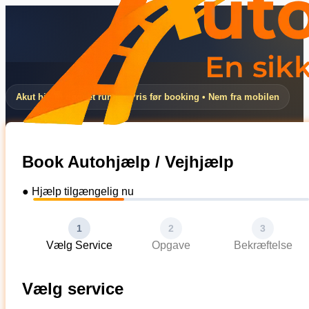
Akut hjælp døgnet rundt • Pris før booking • Nem fra mobilen
Book Autohjælp / Vejhjælp
● Hjælp tilgængelig nu
1
2
3
Vælg Service
Opgave
Bekræftelse
Vælg service