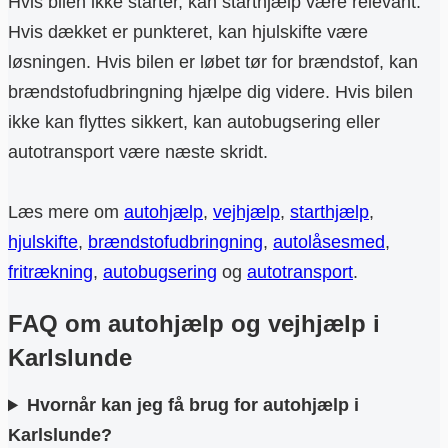
Hvis bilen ikke starter, kan starthjælp være relevant.
Hvis dækket er punkteret, kan hjulskifte være
løsningen. Hvis bilen er løbet tør for brændstof, kan
brændstofudbringning hjælpe dig videre. Hvis bilen
ikke kan flyttes sikkert, kan autobugsering eller
autotransport være næste skridt.
Læs mere om
autohjælp
,
vejhjælp
,
starthjælp
,
hjulskifte
,
brændstofudbringning
,
autolåsesmed
,
fritrækning
,
autobugsering
og
autotransport
.
FAQ om autohjælp og vejhjælp i
Karlslunde
Hvornår kan jeg få brug for autohjælp i
Karlslunde?