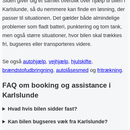
Siden giver dig et samlet overblik over hjælp til bilen i
Karlslunde, så du nemmere kan finde en løsning, der
passer til situationen. Det gælder både almindelige
problemer som fladt batteri, punktering og tom tank,
men også større situationer, hvor bilen skal trækkes
fri, bugseres eller transporteres videre.
Se også
autohjælp
,
vejhjælp
,
hjulskifte
,
brændstofudbringning
,
autolåsesmed
og
fritrækning
.
FAQ om booking og assistance i
Karlslunde
Hvad hvis bilen sidder fast?
Kan bilen bugseres væk fra Karlslunde?