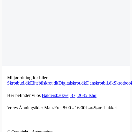
Miljøordning for biler
Skrotbud.dk
Elitebilskrot.dk
Digitalskrot.dk
Danskrotbil.dk
Skrotboo
Her befinder vi os
Baldersbækvej 37, 2635 Ishøj
Vores Åbningstider
Man-Fre: 8:00 - 16:00
Lør-Søn: Lukket
© Copyright - Autoservicen