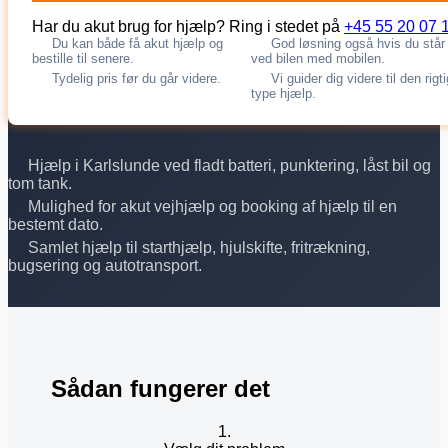
Har du akut brug for hjælp? Ring i stedet på
+45 55 20 07 
Du kan både få akut hjælp og
God løsning også hvis du står
bestille til senere.
ved bilen med mobilen.
Tydelig pris før du går videre.
Vi guider dig videre til den rigt
type hjælp.
Hjælp i Karlslunde ved fladt batteri, punktering, låst bil og
tom tank.
Mulighed for akut vejhjælp og booking af hjælp til en
bestemt dato.
Samlet hjælp til starthjælp, hjulskifte, fritrækning,
bugsering og autotransport.
Sådan fungerer det
1.