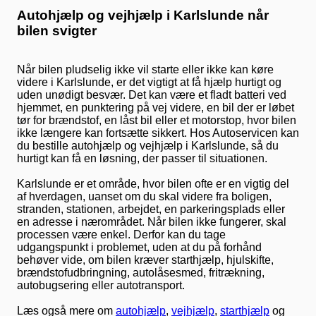
Autohjælp og vejhjælp i Karlslunde når
bilen svigter
Når bilen pludselig ikke vil starte eller ikke kan køre
videre i Karlslunde, er det vigtigt at få hjælp hurtigt og
uden unødigt besvær. Det kan være et fladt batteri ved
hjemmet, en punktering på vej videre, en bil der er løbet
tør for brændstof, en låst bil eller et motorstop, hvor bilen
ikke længere kan fortsætte sikkert. Hos Autoservicen kan
du bestille autohjælp og vejhjælp i Karlslunde, så du
hurtigt kan få en løsning, der passer til situationen.
Karlslunde er et område, hvor bilen ofte er en vigtig del
af hverdagen, uanset om du skal videre fra boligen,
stranden, stationen, arbejdet, en parkeringsplads eller
en adresse i nærområdet. Når bilen ikke fungerer, skal
processen være enkel. Derfor kan du tage
udgangspunkt i problemet, uden at du på forhånd
behøver vide, om bilen kræver starthjælp, hjulskifte,
brændstofudbringning, autolåsesmed, fritrækning,
autobugsering eller autotransport.
Læs også mere om
autohjælp
,
vejhjælp
,
starthjælp
og