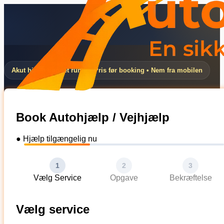
Akut hjælp døgnet rundt • Pris før booking • Nem fra mobilen
Book Autohjælp / Vejhjælp
● Hjælp tilgængelig nu
1
2
3
Vælg Service
Opgave
Bekræftelse
Vælg service