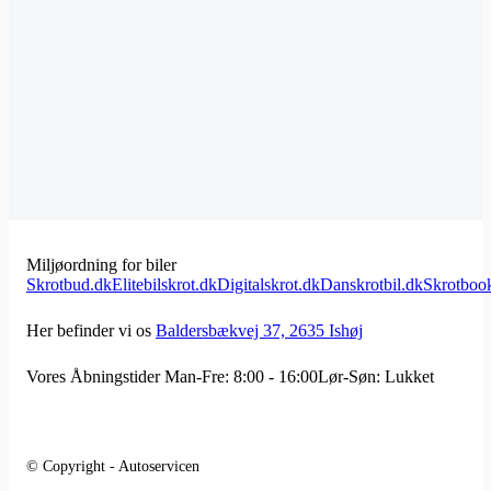
Miljøordning for biler
Skrotbud.dk
Elitebilskrot.dk
Digitalskrot.dk
Danskrotbil.dk
Skrotboo
Her befinder vi os
Baldersbækvej 37, 2635 Ishøj
Vores Åbningstider
Man-Fre: 8:00 - 16:00
Lør-Søn: Lukket
© Copyright - Autoservicen