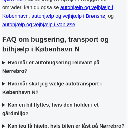
områder, kan du også se
autohjælp og vejhjælp i
København
,
autohjælp og vejhjælp i Brønshøj
og
autohjælp og vejhjælp i Vanløse
.
FAQ om bugsering, transport og
bilhjælp i København N
Hvornår er autobugsering relevant på
Nørrebro?
Hvornår skal jeg vælge autotransport i
København N?
Kan en bil flyttes, hvis den holder i et
gårdmiljø?
Kan jeg få hjælp, hvis bilen er låst på Nørrebro?