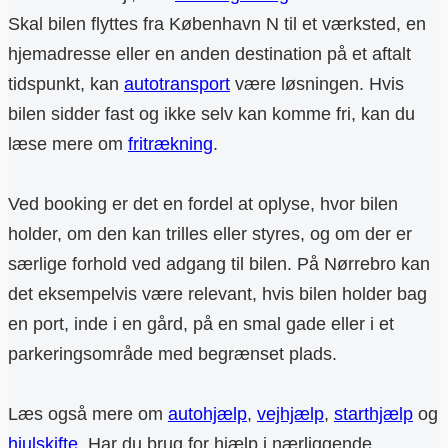
Skal bilen flyttes fra København N til et værksted, en
hjemadresse eller en anden destination på et aftalt
tidspunkt, kan
autotransport
være løsningen. Hvis
bilen sidder fast og ikke selv kan komme fri, kan du
læse mere om
fritrækning
.
Ved booking er det en fordel at oplyse, hvor bilen
holder, om den kan trilles eller styres, og om der er
særlige forhold ved adgang til bilen. På Nørrebro kan
det eksempelvis være relevant, hvis bilen holder bag
en port, inde i en gård, på en smal gade eller i et
parkeringsområde med begrænset plads.
Læs også mere om
autohjælp
,
vejhjælp
,
starthjælp
og
hjulskifte
. Har du brug for hjælp i nærliggende