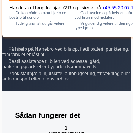
Har du akut brug for hjælp? Ring i stedet på
+45 55 20 07 
Du kan både få akut hjælp og
God løsning også hvis du står
bestille til senere.
ved bilen med mobilen.
Tydelig pris før du går videre.
Vi guider dig videre til den rigt
type hjælp.
Få hjælp på Nørrebro ved bilstop, fladt batteri, punktering,
tom tank eller låst bil.
Bestil assistance til bilen ved adresse, gård,
parkeringsplads eller bygade i København N.
Book starthjælp, hjulskifte, autobugsering, fritrækning eller
autotransport efter bilens behov.
Sådan fungerer det
1.