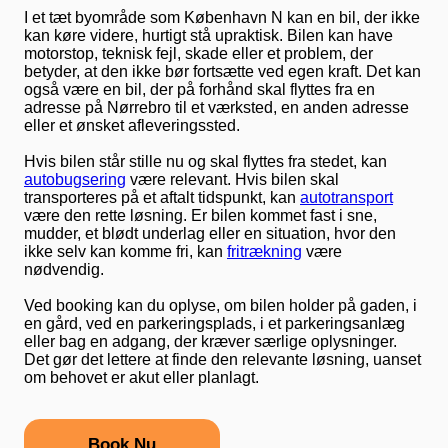
I et tæt byområde som København N kan en bil, der ikke
kan køre videre, hurtigt stå upraktisk. Bilen kan have
motorstop, teknisk fejl, skade eller et problem, der
betyder, at den ikke bør fortsætte ved egen kraft. Det kan
også være en bil, der på forhånd skal flyttes fra en
adresse på Nørrebro til et værksted, en anden adresse
eller et ønsket afleveringssted.
Hvis bilen står stille nu og skal flyttes fra stedet, kan
autobugsering
være relevant. Hvis bilen skal
transporteres på et aftalt tidspunkt, kan
autotransport
være den rette løsning. Er bilen kommet fast i sne,
mudder, et blødt underlag eller en situation, hvor den
ikke selv kan komme fri, kan
fritrækning
være
nødvendig.
Ved booking kan du oplyse, om bilen holder på gaden, i
en gård, ved en parkeringsplads, i et parkeringsanlæg
eller bag en adgang, der kræver særlige oplysninger.
Det gør det lettere at finde den relevante løsning, uanset
om behovet er akut eller planlagt.
Book Nu