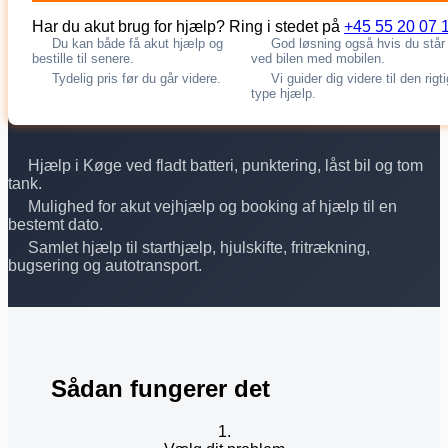
Har du akut brug for hjælp? Ring i stedet på
+45 55 20 07 
Du kan både få akut hjælp og
God løsning også hvis du står
bestille til senere.
ved bilen med mobilen.
Tydelig pris før du går videre.
Vi guider dig videre til den rigt
type hjælp.
Hjælp i Køge ved fladt batteri, punktering, låst bil og tom
tank.
Mulighed for akut vejhjælp og booking af hjælp til en
bestemt dato.
Samlet hjælp til starthjælp, hjulskifte, fritrækning,
bugsering og autotransport.
Sådan fungerer det
1.