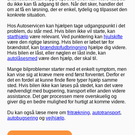
du ikke kan få adgang til den. Når det sker, handler det
om at få en løsning, der er enkel, tydelig og tilpasset den
konkrete situation.
Hos Autoservicen kan hjælpen tage udgangspunkt i det
problem, du står med. Hvis bilen ikke vil starte, kan
starthjælp
være relevant. Ved punktering kan
hjulskifte
være den rigtige løsning. Hvis bilen er løbet tør for
brændstof, kan
brændstofudbringning
hjælpe dig videre.
Hvis bilen er låst, eller nøglen er låst inde, kan
autolåsesmed
være den hjælp, der skal til.
Mange bilproblemer starter med et enkelt symptom, men
kan vise sig at kræve mere end først forventet. Derfor er
det en fordel at kunne finde flere typer hjælp samme
sted. Hvis bilen ikke kan løses på stedet, kan det være
nødvendigt med bugsering, transport eller anden videre
assistance. Det gør processen mere overskuelig og
giver dig en bedre mulighed for hurtigt at komme videre.
Du kan også læse mere om
fritrækning
,
autotransport
,
autobugsering
og
vejhjælp
.