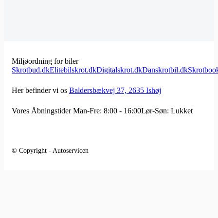
Miljøordning for biler
Skrotbud.dk
Elitebilskrot.dk
Digitalskrot.dk
Danskrotbil.dk
Skrotboo
Her befinder vi os
Baldersbækvej 37, 2635 Ishøj
Vores Åbningstider
Man-Fre: 8:00 - 16:00
Lør-Søn: Lukket
© Copyright - Autoservicen