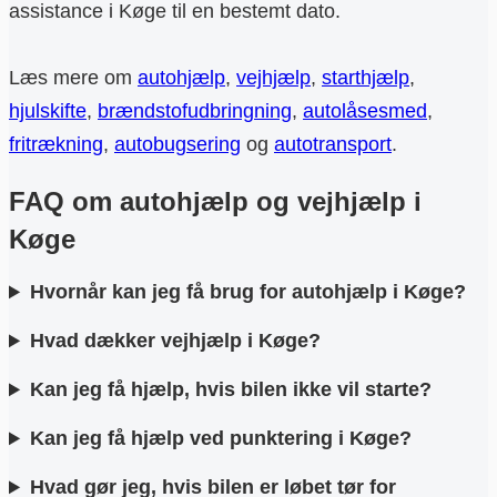
assistance i Køge til en bestemt dato.
Læs mere om
autohjælp
,
vejhjælp
,
starthjælp
,
hjulskifte
,
brændstofudbringning
,
autolåsesmed
,
fritrækning
,
autobugsering
og
autotransport
.
FAQ om autohjælp og vejhjælp i
Køge
Hvornår kan jeg få brug for autohjælp i Køge?
Hvad dækker vejhjælp i Køge?
Kan jeg få hjælp, hvis bilen ikke vil starte?
Kan jeg få hjælp ved punktering i Køge?
Hvad gør jeg, hvis bilen er løbet tør for