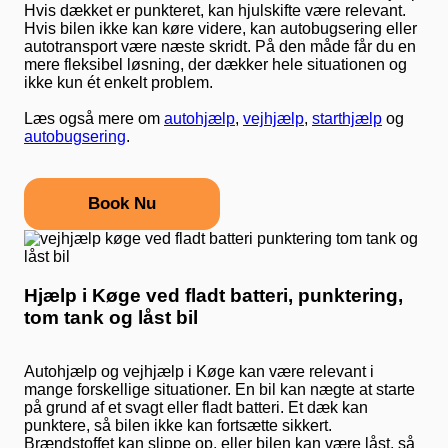
Hvis dækket er punkteret, kan hjulskifte være relevant.
Hvis bilen ikke kan køre videre, kan autobugsering eller
autotransport være næste skridt. På den måde får du en
mere fleksibel løsning, der dækker hele situationen og
ikke kun ét enkelt problem.
Læs også mere om
autohjælp
,
vejhjælp
,
starthjælp
og
autobugsering
.
Book Nu
Hjælp i Køge ved fladt batteri, punktering,
tom tank og låst bil
Autohjælp og vejhjælp i Køge kan være relevant i
mange forskellige situationer. En bil kan nægte at starte
på grund af et svagt eller fladt batteri. Et dæk kan
punktere, så bilen ikke kan fortsætte sikkert.
Brændstoffet kan slippe op, eller bilen kan være låst, så