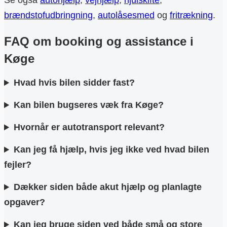
Se også
autohjælp
,
vejhjælp
,
hjulskifte
,
brændstofudbringning
,
autolåsesmed
og
fritrækning
.
FAQ om booking og assistance i
Køge
Hvad hvis bilen sidder fast?
Kan bilen bugseres væk fra Køge?
Hvornår er autotransport relevant?
Kan jeg få hjælp, hvis jeg ikke ved hvad bilen
fejler?
Dækker siden både akut hjælp og planlagte
opgaver?
Kan jeg bruge siden ved både små og store