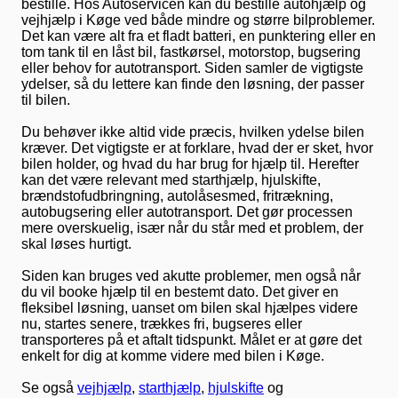
bestille. Hos Autoservicen kan du bestille autohjælp og
vejhjælp i Køge ved både mindre og større bilproblemer.
Det kan være alt fra et fladt batteri, en punktering eller en
tom tank til en låst bil, fastkørsel, motorstop, bugsering
eller behov for autotransport. Siden samler de vigtigste
ydelser, så du lettere kan finde den løsning, der passer
til bilen.
Du behøver ikke altid vide præcis, hvilken ydelse bilen
kræver. Det vigtigste er at forklare, hvad der er sket, hvor
bilen holder, og hvad du har brug for hjælp til. Herefter
kan det være relevant med starthjælp, hjulskifte,
brændstofudbringning, autolåsesmed, fritrækning,
autobugsering eller autotransport. Det gør processen
mere overskuelig, især når du står med et problem, der
skal løses hurtigt.
Siden kan bruges ved akutte problemer, men også når
du vil booke hjælp til en bestemt dato. Det giver en
fleksibel løsning, uanset om bilen skal hjælpes videre
nu, startes senere, trækkes fri, bugseres eller
transporteres på et aftalt tidspunkt. Målet er at gøre det
enkelt for dig at komme videre med bilen i Køge.
Se også
vejhjælp
,
starthjælp
,
hjulskifte
og