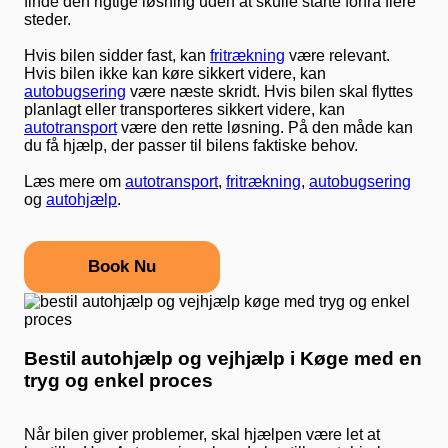
finde den rigtige løsning uden at skulle starte forfra flere
steder.
Hvis bilen sidder fast, kan
fritrækning
være relevant.
Hvis bilen ikke kan køre sikkert videre, kan
autobugsering
være næste skridt. Hvis bilen skal flyttes
planlagt eller transporteres sikkert videre, kan
autotransport
være den rette løsning. På den måde kan
du få hjælp, der passer til bilens faktiske behov.
Læs mere om
autotransport
,
fritrækning
,
autobugsering
og
autohjælp
.
Book Nu
Bestil autohjælp og vejhjælp i Køge med en
tryg og enkel proces
Når bilen giver problemer, skal hjælpen være let at