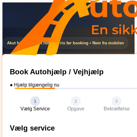
Akut hjælp døgnet rundt • Pris før booking • Nem fra mobilen
Book Autohjælp / Vejhjælp
● Hjælp tilgængelig nu
1
2
3
Vælg Service
Opgave
Bekræftelse
Vælg service