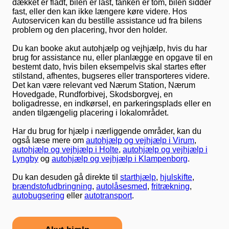
dækket er fladt, bilen er låst, tanken er tom, bilen sidder
fast, eller den kan ikke længere køre videre. Hos
Autoservicen kan du bestille assistance ud fra bilens
problem og den placering, hvor den holder.
Du kan booke akut autohjælp og vejhjælp, hvis du har
brug for assistance nu, eller planlægge en opgave til en
bestemt dato, hvis bilen eksempelvis skal startes efter
stilstand, afhentes, bugseres eller transporteres videre.
Det kan være relevant ved Nærum Station, Nærum
Hovedgade, Rundforbivej, Skodsborgvej, en
boligadresse, en indkørsel, en parkeringsplads eller en
anden tilgængelig placering i lokalområdet.
Har du brug for hjælp i nærliggende områder, kan du
også læse mere om
autohjælp og vejhjælp i Virum
,
autohjælp og vejhjælp i Holte
,
autohjælp og vejhjælp i
Lyngby
og
autohjælp og vejhjælp i Klampenborg
.
Du kan desuden gå direkte til
starthjælp
,
hjulskifte
,
brændstofudbringning
,
autolåsesmed
,
fritrækning
,
autobugsering
eller
autotransport
.