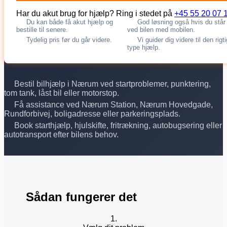
Har du akut brug for hjælp? Ring i stedet på
+45 55 20 07 
Du kan både få akut hjælp og
God løsning også hvis du står
bestille til senere.
ved bilen med mobilen.
Tydelig pris før du går videre.
Vi guider dig videre til den rigt
type hjælp.
Bestil bilhjælp i Nærum ved startproblemer, punktering,
tom tank, låst bil eller motorstop.
Få assistance ved Nærum Station, Nærum Hovedgade,
Rundforbivej, boligadresse eller parkeringsplads.
Book starthjælp, hjulskifte, fritrækning, autobugsering eller
autotransport efter bilens behov.
Sådan fungerer det
1.