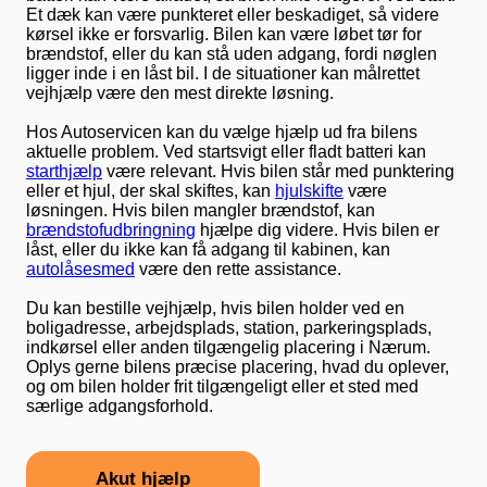
Et dæk kan være punkteret eller beskadiget, så videre
kørsel ikke er forsvarlig. Bilen kan være løbet tør for
brændstof, eller du kan stå uden adgang, fordi nøglen
ligger inde i en låst bil. I de situationer kan målrettet
vejhjælp være den mest direkte løsning.
Hos Autoservicen kan du vælge hjælp ud fra bilens
aktuelle problem. Ved startsvigt eller fladt batteri kan
starthjælp
være relevant. Hvis bilen står med punktering
eller et hjul, der skal skiftes, kan
hjulskifte
være
løsningen. Hvis bilen mangler brændstof, kan
brændstofudbringning
hjælpe dig videre. Hvis bilen er
låst, eller du ikke kan få adgang til kabinen, kan
autolåsesmed
være den rette assistance.
Du kan bestille vejhjælp, hvis bilen holder ved en
boligadresse, arbejdsplads, station, parkeringsplads,
indkørsel eller anden tilgængelig placering i Nærum.
Oplys gerne bilens præcise placering, hvad du oplever,
og om bilen holder frit tilgængeligt eller et sted med
særlige adgangsforhold.
Akut hjælp