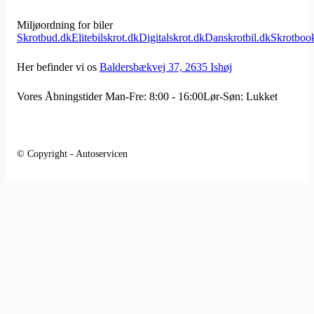
Miljøordning for biler
Skrotbud.dk
Elitebilskrot.dk
Digitalskrot.dk
Danskrotbil.dk
Skrotboo
Her befinder vi os
Baldersbækvej 37, 2635 Ishøj
Vores Åbningstider
Man-Fre: 8:00 - 16:00
Lør-Søn: Lukket
© Copyright - Autoservicen