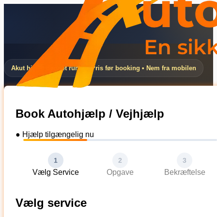
Akut hjælp døgnet rundt • Pris før booking • Nem fra mobilen
Book Autohjælp / Vejhjælp
● Hjælp tilgængelig nu
1
2
3
Vælg Service
Opgave
Bekræftelse
Vælg service