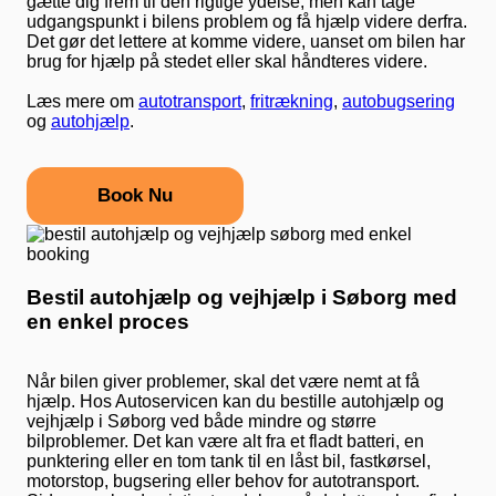
gætte dig frem til den rigtige ydelse, men kan tage
udgangspunkt i bilens problem og få hjælp videre derfra.
Det gør det lettere at komme videre, uanset om bilen har
brug for hjælp på stedet eller skal håndteres videre.
Læs mere om
autotransport
,
fritrækning
,
autobugsering
og
autohjælp
.
Book Nu
Bestil autohjælp og vejhjælp i Søborg med
en enkel proces
Når bilen giver problemer, skal det være nemt at få
hjælp. Hos Autoservicen kan du bestille autohjælp og
vejhjælp i Søborg ved både mindre og større
bilproblemer. Det kan være alt fra et fladt batteri, en
punktering eller en tom tank til en låst bil, fastkørsel,
motorstop, bugsering eller behov for autotransport.