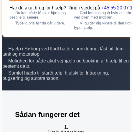
Har du akut brug for hjælp? Ring i stedet på
+45 55 20 07 
Du kan både få akut hjælp og
God løsning også hvis du står
bestille til senere.
ved bilen med mobilen.
Tydelig pris før du går videre.
Vi guider dig videre til den rigt
type hjælp.
Hjælp i Søborg ved fladt batteri, punktering, låst bil, tom
tank og motorstop.
Mulighed for både akut vejhjælp og booking af hjælp til en
bestemt dato.
Samlet hjælp til starthjælp, hjulskifte, fritrækning,
bugsering og autotransport.
Sådan fungerer det
1.