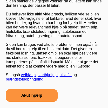
Siden samler de vigtigste ydelser, så du lettere kan finde
den løsning, der passer til bilen.
Du behøver ikke altid vide præcis, hvilken ydelse bilen
kræver. Det vigtigste er at forklare, hvad der er sket, hvor
bilen holder, og hvad du har brug for hjælp til. Herefter
kan det være relevant med hjælp på stedet, starthjælp,
hjulskifte, brændstofudbringning, autolåsesmed,
fritrækning, autobugsering eller autotransport.
Siden kan bruges ved akutte problemer, men også når
du vil booke hjælp til en bestemt dato. Det giver en
fleksibel løsning, uanset om bilen skal hjælpes videre
nu, startes senere, trækkes fri, bugseres eller
transporteres på et aftalt tidspunkt. Målet er at gøre det
enkelt for dig at komme videre med bilen i Søborg.
Se også
vejhjælp
,
starthjælp
,
hjulskifte
og
brændstofudbringning
.
Akut hjælp