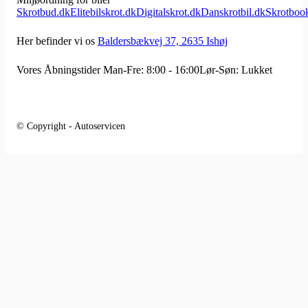
Skrotbud.dk
Elitebilskrot.dk
Digitalskrot.dk
Danskrotbil.dk
Skrotboo
Her befinder vi os
Baldersbækvej 37, 2635 Ishøj
Vores Åbningstider
Man-Fre: 8:00 - 16:00
Lør-Søn: Lukket
© Copyright - Autoservicen