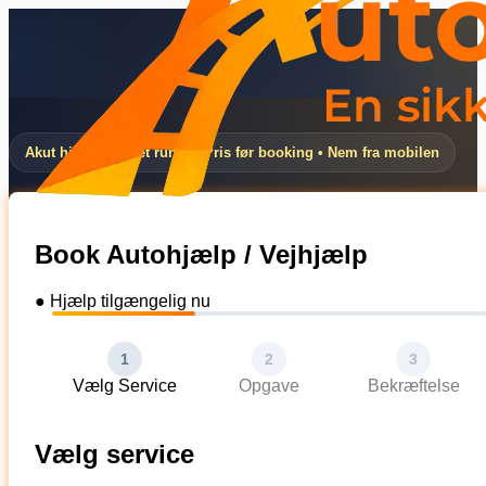
Akut hjælp døgnet rundt • Pris før booking • Nem fra mobilen
Book Autohjælp / Vejhjælp
● Hjælp tilgængelig nu
1
2
3
Vælg Service
Opgave
Bekræftelse
Vælg service