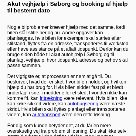
Akut vejhjælp i Søborg og booking af hjælp
til bestemt dato
Nogle bilproblemer kræver hjælp med det samme, fordi
bilen står stille her og nu. Andre opgaver kan
planlægges, hvis bilen for eksempel skal startes efter
stilstand, flyttes fra en adresse, transporteres til værksted
eller have assistance på et aftalt tidspunkt. Derfor kan du
bruge siden både til akut autohjælp i Søborg og til
planlagt vejhjælp, hvor tidspunkt, adresse og behov skal
passe sammen.
Det vigtigste er, at processen er nem at gå til. Du
beskriver, hvad der er sket, hvor bilen holder, og hvilken
hjælp du har brug for. Hvis bilen sidder fast på et blødt
underlag, i sne, i mudder eller et sted, hvor den ikke kan
komme fri, kan
fritrækning
være relevant. Hvis bilen ikke
kan køre sikkert videre, kan
autobugsering
være næste
skridt. Hvis bilen skal flyttes planlagt eller transporteres
videre, kan
autotransport
være den rette løsning.
For dig som kunde betyder det, at du får en mere
overskuelig vej fra problem til løsning. Du skal ikke selv