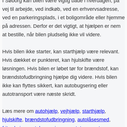
I Søborg kan bilen være vigtig både i hverdagen, på
vej til arbejde, ved indkøb, ved en erhvervsadresse,
ved en parkeringsplads, i et boligområde eller hjemme
på adressen. Derfor er det vigtigt, at hjælpen er nem
at bestille, når bilen pludselig ikke vil videre.
Hvis bilen ikke starter, kan starthjælp være relevant.
Hvis dækket er punkteret, kan hjulskifte være
løsningen. Hvis bilen er løbet tør for brændstof, kan
brændstofudbringning hjælpe dig videre. Hvis bilen
ikke kan flyttes sikkert, kan autobugsering eller
autotransport være næste skridt.
Læs mere om
autohjælp
,
vejhjælp
,
starthjælp
,
hjulskifte
,
brændstofudbringning
,
autolåsesmed
,