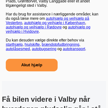
Plads, Grønttorvet, Valby Langgade eller et andet
tilgængeligt sted i Valby.
Har du brug for assistance i nærliggende områder, kan
du også læse mere om
autohjælp og vejhjælp på
Vesterbro
,
autohjælp og vejhjælp i København
,
autohjælp og vejhjælp i Rødovre
og
autohjælp og
vejhjælp i Hvidovre
.
Du kan desuden vælge direkte efter behov via
starthjælp
,
hjulskifte
,
brændstofudbringning
,
autolåsesmed
,
autobugsering
og
autotransport
.
Akut hjælp
Få bilen videre i Valby når