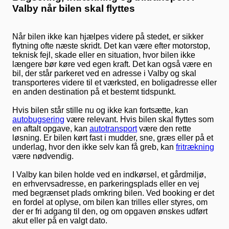
Valby når bilen skal flyttes
Når bilen ikke kan hjælpes videre på stedet, er sikker
flytning ofte næste skridt. Det kan være efter motorstop,
teknisk fejl, skade eller en situation, hvor bilen ikke
længere bør køre ved egen kraft. Det kan også være en
bil, der står parkeret ved en adresse i Valby og skal
transporteres videre til et værksted, en boligadresse eller
en anden destination på et bestemt tidspunkt.
Hvis bilen står stille nu og ikke kan fortsætte, kan
autobugsering
være relevant. Hvis bilen skal flyttes som
en aftalt opgave, kan
autotransport
være den rette
løsning. Er bilen kørt fast i mudder, sne, græs eller på et
underlag, hvor den ikke selv kan få greb, kan
fritrækning
være nødvendig.
I Valby kan bilen holde ved en indkørsel, et gårdmiljø,
en erhvervsadresse, en parkeringsplads eller en vej
med begrænset plads omkring bilen. Ved booking er det
en fordel at oplyse, om bilen kan trilles eller styres, om
der er fri adgang til den, og om opgaven ønskes udført
akut eller på en valgt dato.