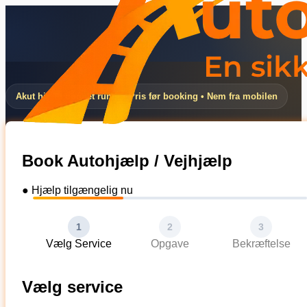
Akut hjælp døgnet rundt • Pris før booking • Nem fra mobilen
Book Autohjælp / Vejhjælp
● Hjælp tilgængelig nu
1
2
3
Vælg Service
Opgave
Bekræftelse
Vælg service