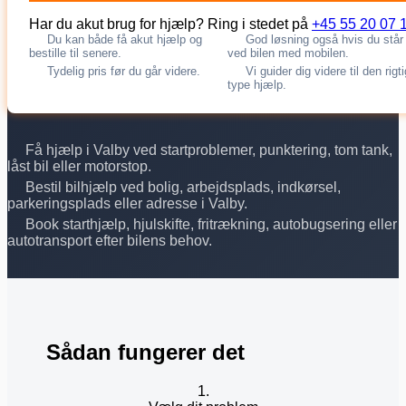
Har du akut brug for hjælp? Ring i stedet på
+45 55 20 07 
Du kan både få akut hjælp og
God løsning også hvis du står
bestille til senere.
ved bilen med mobilen.
Tydelig pris før du går videre.
Vi guider dig videre til den rigt
type hjælp.
Få hjælp i Valby ved startproblemer, punktering, tom tank,
låst bil eller motorstop.
Bestil bilhjælp ved bolig, arbejdsplads, indkørsel,
parkeringsplads eller adresse i Valby.
Book starthjælp, hjulskifte, fritrækning, autobugsering eller
autotransport efter bilens behov.
Sådan fungerer det
1.