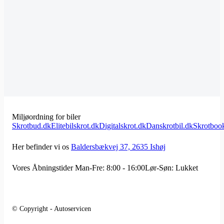
Miljøordning for biler
Skrotbud.dk
Elitebilskrot.dk
Digitalskrot.dk
Danskrotbil.dk
Skrotboo
Her befinder vi os
Baldersbækvej 37, 2635 Ishøj
Vores Åbningstider
Man-Fre: 8:00 - 16:00
Lør-Søn: Lukket
© Copyright - Autoservicen