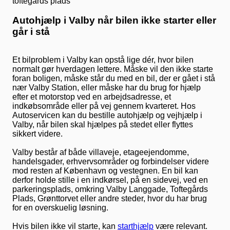
Autohjælp i Valby når bilen ikke starter eller
går i stå
Et bilproblem i Valby kan opstå lige dér, hvor bilen
normalt gør hverdagen lettere. Måske vil den ikke starte
foran boligen, måske står du med en bil, der er gået i stå
nær Valby Station, eller måske har du brug for hjælp
efter et motorstop ved en arbejdsadresse, et
indkøbsområde eller på vej gennem kvarteret. Hos
Autoservicen kan du bestille autohjælp og vejhjælp i
Valby, når bilen skal hjælpes på stedet eller flyttes
sikkert videre.
Valby består af både villaveje, etageejendomme,
handelsgader, erhvervsområder og forbindelser videre
mod resten af København og vestegnen. En bil kan
derfor holde stille i en indkørsel, på en sidevej, ved en
parkeringsplads, omkring Valby Langgade, Toftegårds
Plads, Grønttorvet eller andre steder, hvor du har brug
for en overskuelig løsning.
Hvis bilen ikke vil starte, kan
starthjælp
være relevant.