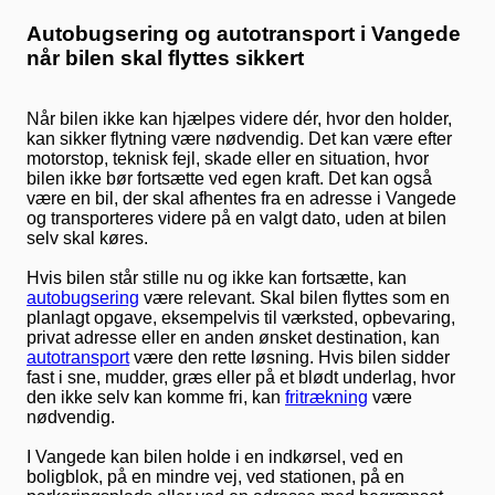
Autobugsering og autotransport i Vangede
når bilen skal flyttes sikkert
Når bilen ikke kan hjælpes videre dér, hvor den holder,
kan sikker flytning være nødvendig. Det kan være efter
motorstop, teknisk fejl, skade eller en situation, hvor
bilen ikke bør fortsætte ved egen kraft. Det kan også
være en bil, der skal afhentes fra en adresse i Vangede
og transporteres videre på en valgt dato, uden at bilen
selv skal køres.
Hvis bilen står stille nu og ikke kan fortsætte, kan
autobugsering
være relevant. Skal bilen flyttes som en
planlagt opgave, eksempelvis til værksted, opbevaring,
privat adresse eller en anden ønsket destination, kan
autotransport
være den rette løsning. Hvis bilen sidder
fast i sne, mudder, græs eller på et blødt underlag, hvor
den ikke selv kan komme fri, kan
fritrækning
være
nødvendig.
I Vangede kan bilen holde i en indkørsel, ved en
boligblok, på en mindre vej, ved stationen, på en