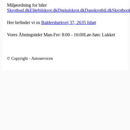
Miljøordning for biler
Skrotbud.dk
Elitebilskrot.dk
Digitalskrot.dk
Danskrotbil.dk
Skrotboo
Her befinder vi os
Baldersbækvej 37, 2635 Ishøj
Vores Åbningstider
Man-Fre: 8:00 - 16:00
Lør-Søn: Lukket
© Copyright - Autoservicen