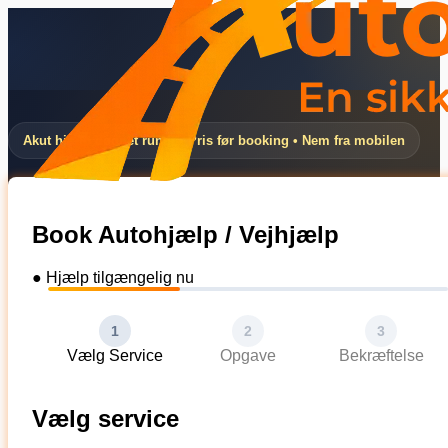
Akut hjælp døgnet rundt • Pris før booking • Nem fra mobilen
Book Autohjælp / Vejhjælp
● Hjælp tilgængelig nu
1
2
3
Vælg Service
Opgave
Bekræftelse
Vælg service