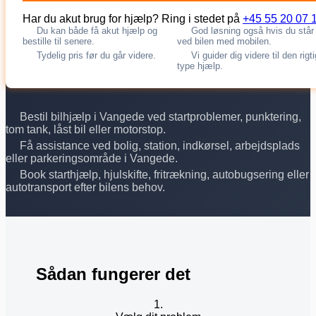
Har du akut brug for hjælp? Ring i stedet på
+45 55 20 07 
Du kan både få akut hjælp og
God løsning også hvis du står
bestille til senere.
ved bilen med mobilen.
Tydelig pris før du går videre.
Vi guider dig videre til den rigt
type hjælp.
Bestil bilhjælp i Vangede ved startproblemer, punktering,
tom tank, låst bil eller motorstop.
Få assistance ved bolig, station, indkørsel, arbejdsplads
eller parkeringsområde i Vangede.
Book starthjælp, hjulskifte, fritrækning, autobugsering eller
autotransport efter bilens behov.
Sådan fungerer det
1.