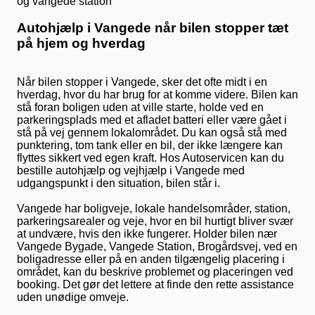
Autohjælp i Vangede når bilen stopper tæt
på hjem og hverdag
Når bilen stopper i Vangede, sker det ofte midt i en
hverdag, hvor du har brug for at komme videre. Bilen kan
stå foran boligen uden at ville starte, holde ved en
parkeringsplads med et afladet batteri eller være gået i
stå på vej gennem lokalområdet. Du kan også stå med
punktering, tom tank eller en bil, der ikke længere kan
flyttes sikkert ved egen kraft. Hos Autoservicen kan du
bestille autohjælp og vejhjælp i Vangede med
udgangspunkt i den situation, bilen står i.
Vangede har boligveje, lokale handelsområder, station,
parkeringsarealer og veje, hvor en bil hurtigt bliver svær
at undvære, hvis den ikke fungerer. Holder bilen nær
Vangede Bygade, Vangede Station, Brogårdsvej, ved en
boligadresse eller på en anden tilgængelig placering i
området, kan du beskrive problemet og placeringen ved
booking. Det gør det lettere at finde den rette assistance
uden unødige omveje.