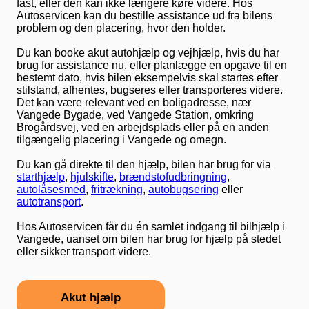
fast, eller den kan ikke længere køre videre. Hos
Autoservicen kan du bestille assistance ud fra bilens
problem og den placering, hvor den holder.
Du kan booke akut autohjælp og vejhjælp, hvis du har
brug for assistance nu, eller planlægge en opgave til en
bestemt dato, hvis bilen eksempelvis skal startes efter
stilstand, afhentes, bugseres eller transporteres videre.
Det kan være relevant ved en boligadresse, nær
Vangede Bygade, ved Vangede Station, omkring
Brogårdsvej, ved en arbejdsplads eller på en anden
tilgængelig placering i Vangede og omegn.
Du kan gå direkte til den hjælp, bilen har brug for via
starthjælp
,
hjulskifte
,
brændstofudbringning
,
autolåsesmed
,
fritrækning
,
autobugsering
eller
autotransport
.
Hos Autoservicen får du én samlet indgang til bilhjælp i
Vangede, uanset om bilen har brug for hjælp på stedet
eller sikker transport videre.
Akut hjælp