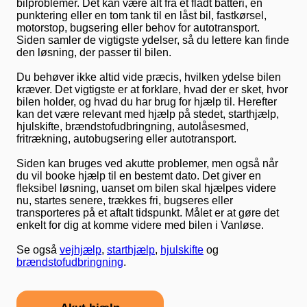
bilproblemer. Det kan være alt fra et fladt batteri, en
punktering eller en tom tank til en låst bil, fastkørsel,
motorstop, bugsering eller behov for autotransport.
Siden samler de vigtigste ydelser, så du lettere kan finde
den løsning, der passer til bilen.
Du behøver ikke altid vide præcis, hvilken ydelse bilen
kræver. Det vigtigste er at forklare, hvad der er sket, hvor
bilen holder, og hvad du har brug for hjælp til. Herefter
kan det være relevant med hjælp på stedet, starthjælp,
hjulskifte, brændstofudbringning, autolåsesmed,
fritrækning, autobugsering eller autotransport.
Siden kan bruges ved akutte problemer, men også når
du vil booke hjælp til en bestemt dato. Det giver en
fleksibel løsning, uanset om bilen skal hjælpes videre
nu, startes senere, trækkes fri, bugseres eller
transporteres på et aftalt tidspunkt. Målet er at gøre det
enkelt for dig at komme videre med bilen i Vanløse.
Se også
vejhjælp
,
starthjælp
,
hjulskifte
og
brændstofudbringning
.