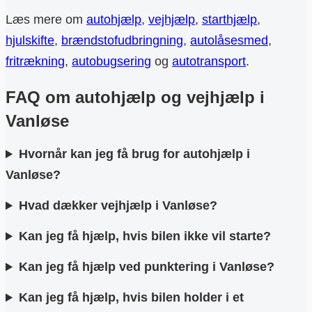
Læs mere om
autohjælp
,
vejhjælp
,
starthjælp
,
hjulskifte
,
brændstofudbringning
,
autolåsesmed
,
fritrækning
,
autobugsering
og
autotransport
.
FAQ om autohjælp og vejhjælp i
Vanløse
Hvornår kan jeg få brug for autohjælp i
Vanløse?
Hvad dækker vejhjælp i Vanløse?
Kan jeg få hjælp, hvis bilen ikke vil starte?
Kan jeg få hjælp ved punktering i Vanløse?
Kan jeg få hjælp, hvis bilen holder i et