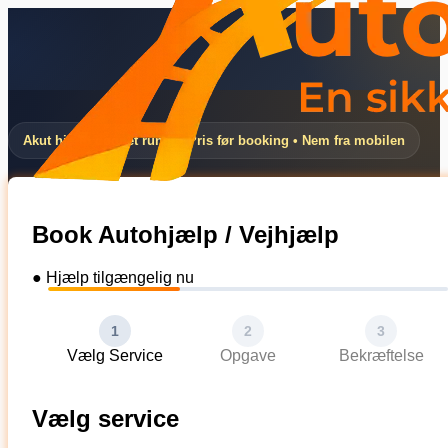
Akut hjælp døgnet rundt • Pris før booking • Nem fra mobilen
Book Autohjælp / Vejhjælp
● Hjælp tilgængelig nu
1
2
3
Vælg Service
Opgave
Bekræftelse
Vælg service