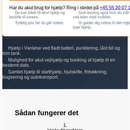
Har du akut brug for hjælp? Ring i stedet på
+45 55 20 07 
Du kan både få akut hjælp og
God løsning også hvis du står
bestille til senere.
ved bilen med mobilen.
Tydelig pris før du går videre.
Vi guider dig videre til den rigt
type hjælp.
Hjælp i Vanløse ved fladt batteri, punktering, låst bil og
tom tank.
Mulighed for akut vejhjælp og booking af hjælp til en
bestemt dato.
Samlet hjælp til starthjælp, hjulskifte, fritrækning,
bugsering og autotransport.
Sådan fungerer det
1.