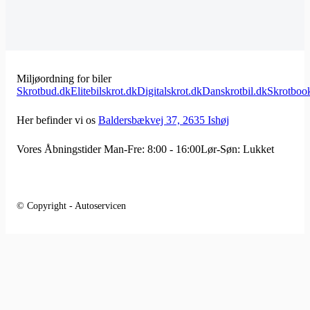
Miljøordning for biler
Skrotbud.dk
Elitebilskrot.dk
Digitalskrot.dk
Danskrotbil.dk
Skrotboo
Her befinder vi os
Baldersbækvej 37, 2635 Ishøj
Vores Åbningstider
Man-Fre: 8:00 - 16:00
Lør-Søn: Lukket
© Copyright - Autoservicen