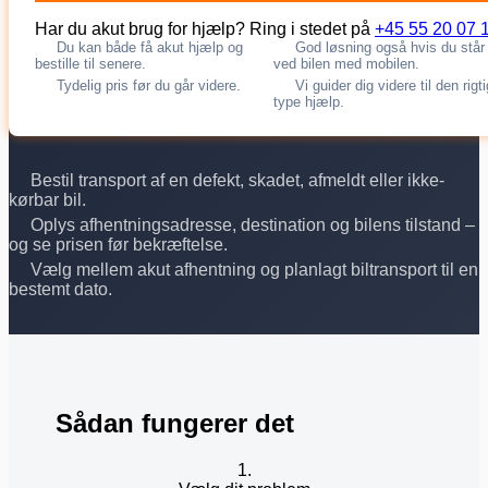
Har du akut brug for hjælp? Ring i stedet på
+45 55 20 07 
Du kan både få akut hjælp og
God løsning også hvis du står
bestille til senere.
ved bilen med mobilen.
Tydelig pris før du går videre.
Vi guider dig videre til den rigt
type hjælp.
Bestil transport af en defekt, skadet, afmeldt eller ikke-
kørbar bil.
Oplys afhentningsadresse, destination og bilens tilstand –
og se prisen før bekræftelse.
Vælg mellem akut afhentning og planlagt biltransport til en
bestemt dato.
Sådan fungerer det
1.