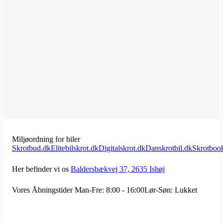
Miljøordning for biler
Skrotbud.dk
Elitebilskrot.dk
Digitalskrot.dk
Danskrotbil.dk
Skrotboo
Her befinder vi os
Baldersbækvej 37, 2635 Ishøj
Vores Åbningstider
Man-Fre: 8:00 - 16:00
Lør-Søn: Lukket