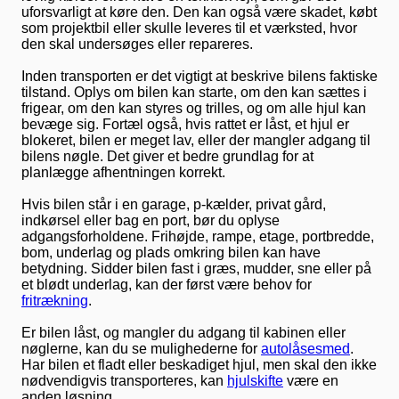
uforsvarligt at køre den. Den kan også være skadet, købt
som projektbil eller skulle leveres til et værksted, hvor
den skal undersøges eller repareres.
Inden transporten er det vigtigt at beskrive bilens faktiske
tilstand. Oplys om bilen kan starte, om den kan sættes i
frigear, om den kan styres og trilles, og om alle hjul kan
bevæge sig. Fortæl også, hvis rattet er låst, et hjul er
blokeret, bilen er meget lav, eller der mangler adgang til
bilens nøgle. Det giver et bedre grundlag for at
planlægge afhentningen korrekt.
Hvis bilen står i en garage, p-kælder, privat gård,
indkørsel eller bag en port, bør du oplyse
adgangsforholdene. Frihøjde, rampe, etage, portbredde,
bom, underlag og plads omkring bilen kan have
betydning. Sidder bilen fast i græs, mudder, sne eller på
et blødt underlag, kan der først være behov for
fritrækning
.
Er bilen låst, og mangler du adgang til kabinen eller
nøglerne, kan du se mulighederne for
autolåsesmed
.
Har bilen et fladt eller beskadiget hjul, men skal den ikke
nødvendigvis transporteres, kan
hjulskifte
være en
anden løsning.