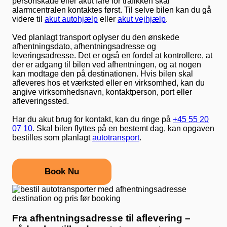
personskade eller akut fare for trafikken skal
alarmcentralen kontaktes først. Til selve bilen kan du gå
videre til
akut autohjælp
eller
akut vejhjælp
.
Ved planlagt transport oplyser du den ønskede
afhentningsdato, afhentningsadresse og
leveringsadresse. Det er også en fordel at kontrollere, at
der er adgang til bilen ved afhentningen, og at nogen
kan modtage den på destinationen. Hvis bilen skal
afleveres hos et værksted eller en virksomhed, kan du
angive virksomhedsnavn, kontaktperson, port eller
afleveringssted.
Har du akut brug for kontakt, kan du ringe på
+45 55 20
07 10
. Skal bilen flyttes på en bestemt dag, kan opgaven
bestilles som planlagt
autotransport
.
Book Nu
Fra afhentningsadresse til aflevering –