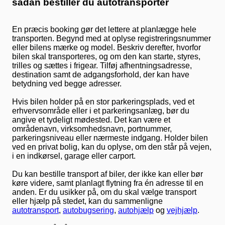
sådan bestiller du autotransporter
En præcis booking gør det lettere at planlægge hele
transporten. Begynd med at oplyse registreringsnummer
eller bilens mærke og model. Beskriv derefter, hvorfor
bilen skal transporteres, og om den kan starte, styres,
trilles og sættes i frigear. Tilføj afhentningsadresse,
destination samt de adgangsforhold, der kan have
betydning ved begge adresser.
Hvis bilen holder på en stor parkeringsplads, ved et
erhvervsområde eller i et parkeringsanlæg, bør du
angive et tydeligt mødested. Det kan være et
områdenavn, virksomhedsnavn, portnummer,
parkeringsniveau eller nærmeste indgang. Holder bilen
ved en privat bolig, kan du oplyse, om den står på vejen,
i en indkørsel, garage eller carport.
Du kan bestille transport af biler, der ikke kan eller bør
køre videre, samt planlagt flytning fra én adresse til en
anden. Er du usikker på, om du skal vælge transport
eller hjælp på stedet, kan du sammenligne
autotransport
,
autobugsering
,
autohjælp
og
vejhjælp
.