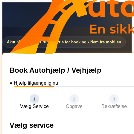
Akut hjælp døgnet rundt • Pris før booking • Nem fra mobilen
Book Autohjælp / Vejhjælp
● Hjælp tilgængelig nu
1
2
3
Vælg Service
Opgave
Bekræftelse
Vælg service