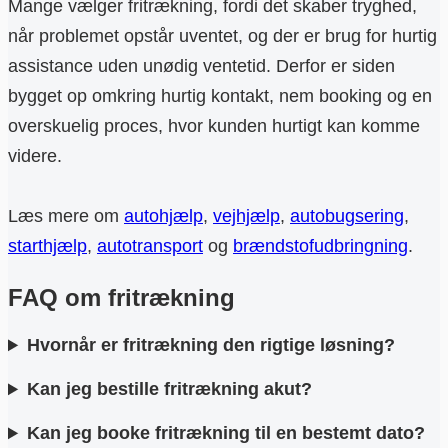
Mange vælger fritrækning, fordi det skaber tryghed,
når problemet opstår uventet, og der er brug for hurtig
assistance uden unødig ventetid. Derfor er siden
bygget op omkring hurtig kontakt, nem booking og en
overskuelig proces, hvor kunden hurtigt kan komme
videre.
Læs mere om
autohjælp
,
vejhjælp
,
autobugsering
,
starthjælp
,
autotransport
og
brændstofudbringning
.
FAQ om fritrækning
Hvornår er fritrækning den rigtige løsning?
Kan jeg bestille fritrækning akut?
Kan jeg booke fritrækning til en bestemt dato?