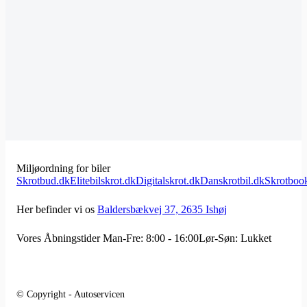
Miljøordning for biler
Skrotbud.dk
Elitebilskrot.dk
Digitalskrot.dk
Danskrotbil.dk
Skrotboo
Her befinder vi os
Baldersbækvej 37, 2635 Ishøj
Vores Åbningstider
Man-Fre: 8:00 - 16:00
Lør-Søn: Lukket
© Copyright - Autoservicen