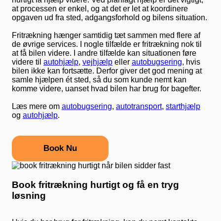
at processen er enkel, og at det er let at koordinere
opgaven ud fra sted, adgangsforhold og bilens situation.
Fritrækning hænger samtidig tæt sammen med flere af
de øvrige services. I nogle tilfælde er fritrækning nok til
at få bilen videre. I andre tilfælde kan situationen føre
videre til
autohjælp
,
vejhjælp
eller
autobugsering
, hvis
bilen ikke kan fortsætte. Derfor giver det god mening at
samle hjælpen ét sted, så du som kunde nemt kan
komme videre, uanset hvad bilen har brug for bagefter.
Læs mere om
autobugsering
,
autotransport
,
starthjælp
og
autohjælp
.
Book Nu
Book fritrækning hurtigt og få en tryg
løsning