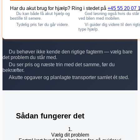
Har du akut brug for hjælp? Ring i stedet på
+45 55 20 07 
Du kan både få akut hjælp og
God løsning også hvis du står
bestille til senere.
ved bilen med mobilen.
Tydelig pris før du går videre.
Vi guider dig videre til den rigt
type hjælp.
Du behøver ikke kende den rigtige fagterm — vælg bare
det problem du står med.
Du ser pris og næste trin med det samme, før du
bekræfter.
Akutte opgaver og planlagte transporter samlet ét sted.
Sådan fungerer det
1.
Vælg dit problem