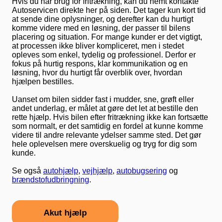
Hvis du har brug for fritrækning, kan du nemt kontakte
Autoservicen direkte her på siden. Det tager kun kort tid
at sende dine oplysninger, og derefter kan du hurtigt
komme videre med en løsning, der passer til bilens
placering og situation. For mange kunder er det vigtigt,
at processen ikke bliver kompliceret, men i stedet
opleves som enkel, tydelig og professionel. Derfor er
fokus på hurtig respons, klar kommunikation og en
løsning, hvor du hurtigt får overblik over, hvordan
hjælpen bestilles.
Uanset om bilen sidder fast i mudder, sne, grøft eller
andet underlag, er målet at gøre det let at bestille den
rette hjælp. Hvis bilen efter fritrækning ikke kan fortsætte
som normalt, er det samtidig en fordel at kunne komme
videre til andre relevante ydelser samme sted. Det gør
hele oplevelsen mere overskuelig og tryg for dig som
kunde.
Se også
autohjælp
,
vejhjælp
,
autobugsering
og
brændstofudbringning
.
Akut hjælp