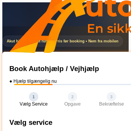
Akut hjælp døgnet rundt • Pris før booking • Nem fra mobilen
Book Autohjælp / Vejhjælp
● Hjælp tilgængelig nu
1
2
3
Vælg Service
Opgave
Bekræftelse
Vælg service