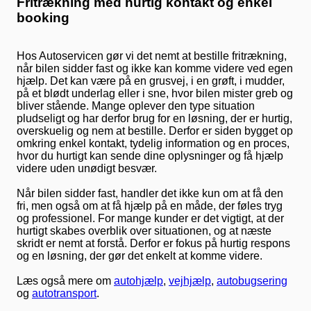
Fritrækning med hurtig kontakt og enkel
booking
Hos Autoservicen gør vi det nemt at bestille fritrækning,
når bilen sidder fast og ikke kan komme videre ved egen
hjælp. Det kan være på en grusvej, i en grøft, i mudder,
på et blødt underlag eller i sne, hvor bilen mister greb og
bliver stående. Mange oplever den type situation
pludseligt og har derfor brug for en løsning, der er hurtig,
overskuelig og nem at bestille. Derfor er siden bygget op
omkring enkel kontakt, tydelig information og en proces,
hvor du hurtigt kan sende dine oplysninger og få hjælp
videre uden unødigt besvær.
Når bilen sidder fast, handler det ikke kun om at få den
fri, men også om at få hjælp på en måde, der føles tryg
og professionel. For mange kunder er det vigtigt, at der
hurtigt skabes overblik over situationen, og at næste
skridt er nemt at forstå. Derfor er fokus på hurtig respons
og en løsning, der gør det enkelt at komme videre.
Læs også mere om
autohjælp
,
vejhjælp
,
autobugsering
og
autotransport
.