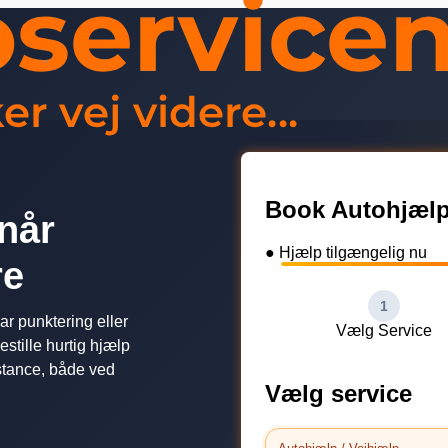
Book Autohjælp
når
● Hjælp tilgængelig nu
re
1
har punktering eller
Vælg Service
stille hurtig hjælp
stance, både ved
Vælg service