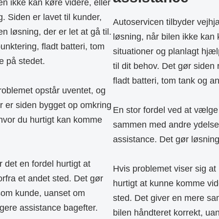
n ikke kan køre videre, eller
. Siden er lavet til kunder,
Autoservicen tilbyder vejhjæ
løsning, der er let at gå til.
løsning, når bilen ikke kan
nktering, fladt batteri, tom
situationer og planlagt hjæ
e på stedet.
til dit behov. Det gør siden
fladt batteri, tom tank og a
roblemet opstår uventet, og
or er siden bygget op omkring
En stor fordel ved at vælge
 hvor du hurtigt kan komme
sammen med andre ydelser, 
assistance. Det gør løsnin
 det en fordel hurtigt at
Hvis problemet viser sig at
rfra et andet sted. Det gør
hurtigt at kunne komme vider
som kunde, uanset om
sted. Det giver en mere 
gere assistance bagefter.
bilen håndteret korrekt, ua