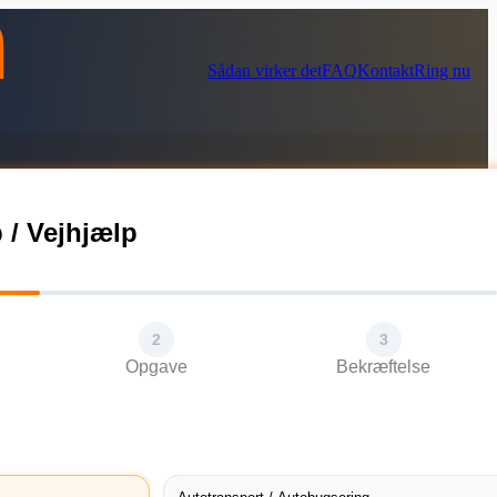
Sådan virker det
FAQ
Kontakt
Ring nu
 / Vejhjælp
2
3
Opgave
Bekræftelse