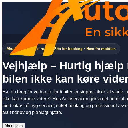
Akut hjælp døgnet rundt • Pris før booking • Nem fra mobilen
Vejhjælp – Hurtig hjælp 
bilen ikke kan køre vide
Har du brug for vejhjælp, fordi bilen er stoppet, ikke vil starte, 
ikke kan komme videre? Hos Autoservicen gør vi det nemt at be
med fokus på tryg service, enkel booking og professionel assi
akut behov og planlagt hjælp.
Akut hjælp