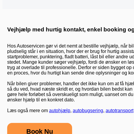
Vejhjælp med hurtig kontakt, enkel booking og
Hos Autoservicen gør vi det nemt at bestille vejhjælp, når bil
pludselig står i en situation, hvor der er brug for hurtig ass
startproblemer, punktering, fladt batteri, låst bil eller andre
stedet. Mange kunder søger vejhjælp, fordi de ønsker en løsnin
tryg at overlade til professionelle. Derfor er siden bygget op
en proces, hvor du hurtigt kan sende dine oplysninger og 
Når bilen giver problemer, handler det ikke kun om at få hjæl
så du ved, hvad næste skridt er, og hvordan bilen bedst kan
gøre hele forløbet så overskueligt som muligt, uanset om du 
ønsker hjælp til en konkret dato.
Læs også mere om
autohjælp
,
autobugsering
,
autotransport
Book Nu