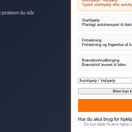
Autohjælp / Vejhjælp
Typisk starthjælp eller autoh
 problem du står
Starthjælp
Planlagt autotransport til dato
Fritrækning
Fritrækning og frigørelse af k
Brændstofsudbringing
Brændstof leveret til bilen.
Bilen kan 
Har du akut brug for hjæl
Du kan både få akut hjælp og