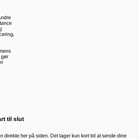
Andre
stance
g
cering,
, mens
 gør
er
t til slut
 direkte her på siden. Det tager kun kort tid at sende dine