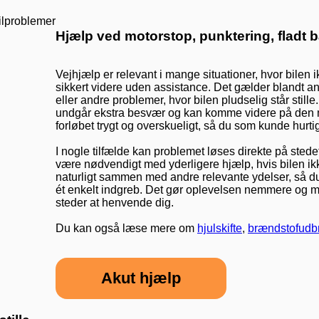
Hjælp ved motorstop, punktering, fladt b
Vejhjælp er relevant i mange situationer, hvor bilen
sikkert videre uden assistance. Det gælder blandt ande
eller andre problemer, hvor bilen pludselig står stille.
undgår ekstra besvær og kan komme videre på den m
forløbet trygt og overskueligt, så du som kunde hurtig
I nogle tilfælde kan problemet løses direkte på stede
være nødvendigt med yderligere hjælp, hvis bilen ik
naturligt sammen med andre relevante ydelser, så du
ét enkelt indgreb. Det gør oplevelsen nemmere og mer
steder at henvende dig.
Du kan også læse mere om
hjulskifte
,
brændstofudb
Akut hjælp