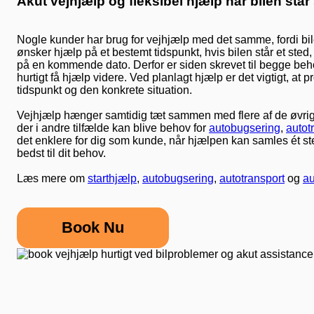
Akut vejhjælp og fleksibel hjælp når bilen står s
Nogle kunder har brug for vejhjælp med det samme, fordi bil
ønsker hjælp på et bestemt tidspunkt, hvis bilen står et sted
på en kommende dato. Derfor er siden skrevet til begge behov.
hurtigt få hjælp videre. Ved planlagt hjælp er det vigtigt, a
tidspunkt og den konkrete situation.
Vejhjælp hænger samtidig tæt sammen med flere af de øvrige s
der i andre tilfælde kan blive behov for
autobugsering
,
autot
det enklere for dig som kunde, når hjælpen kan samles ét ste
bedst til dit behov.
Læs mere om
starthjælp
,
autobugsering
,
autotransport
og
au
Book Nu