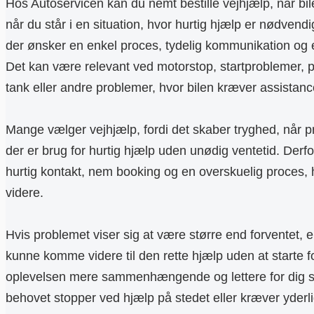
Hos Autoservicen kan du nemt bestille vejhjælp, når bile
når du står i en situation, hvor hurtig hjælp er nødvendig
der ønsker en enkel proces, tydelig kommunikation og en 
Det kan være relevant ved motorstop, startproblemer, pu
tank eller andre problemer, hvor bilen kræver assistanc
Mange vælger vejhjælp, fordi det skaber tryghed, når p
der er brug for hurtig hjælp uden unødig ventetid. Derf
hurtig kontakt, nem booking og en overskuelig proces,
videre.
Hvis problemet viser sig at være større end forventet, er
kunne komme videre til den rette hjælp uden at starte fo
oplevelsen mere sammenhængende og lettere for dig 
behovet stopper ved hjælp på stedet eller kræver yderli