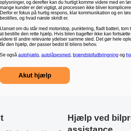
oplysninger, og derefter kan du hurtigt komme videre med en løsn
mange kunder er det vigtigt, at processen ikke bliver komplicere
Derfor er fokus på hurtig respons, klar kommunikation og en løsn
bestilles, og hvad næste skridt er.
Uanset om du står med motorstop, punktering, fladt batteri, tom tan
at bestille den rette hjælp. Hvis bilen bagefter ikke kan fortsæ
videre til andre relevante ydelser samme sted. Det gør hele opl
får den hjælp, der passer bedst til bilens behov.
Se også
autohjælp
,
autolåsesmed
,
brændstofudbringning
og
hj
Akut hjælp
t
Hjælp ved bilp
assistance