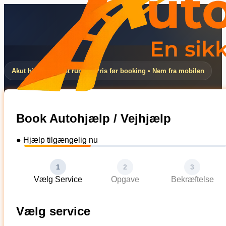
Akut hjælp døgnet rundt • Pris før booking • Nem fra mobilen
Book Autohjælp / Vejhjælp
● Hjælp tilgængelig nu
1
2
3
Vælg Service
Opgave
Bekræftelse
Vælg service