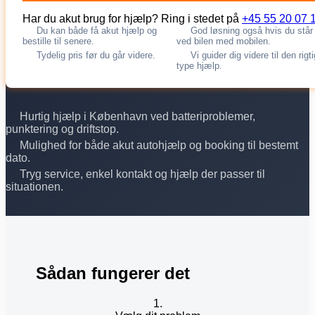
Har du akut brug for hjælp? Ring i stedet på
+45 55 20 07 
Du kan både få akut hjælp og
God løsning også hvis du står
bestille til senere.
ved bilen med mobilen.
Tydelig pris før du går videre.
Vi guider dig videre til den rigt
type hjælp.
Hurtig hjælp i København ved batteriproblemer,
punktering og driftstop.
Mulighed for både akut autohjælp og booking til bestemt
dato.
Tryg service, enkel kontakt og hjælp der passer til
situationen.
Sådan fungerer det
1.