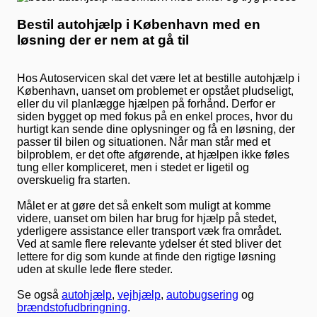
Bestil autohjælp i København med en
løsning der er nem at gå til
Hos Autoservicen skal det være let at bestille autohjælp i
København, uanset om problemet er opstået pludseligt,
eller du vil planlægge hjælpen på forhånd. Derfor er
siden bygget op med fokus på en enkel proces, hvor du
hurtigt kan sende dine oplysninger og få en løsning, der
passer til bilen og situationen. Når man står med et
bilproblem, er det ofte afgørende, at hjælpen ikke føles
tung eller kompliceret, men i stedet er ligetil og
overskuelig fra starten.
Målet er at gøre det så enkelt som muligt at komme
videre, uanset om bilen har brug for hjælp på stedet,
yderligere assistance eller transport væk fra området.
Ved at samle flere relevante ydelser ét sted bliver det
lettere for dig som kunde at finde den rigtige løsning
uden at skulle lede flere steder.
Se også
autohjælp
,
vejhjælp
,
autobugsering
og
brændstofudbringning
.