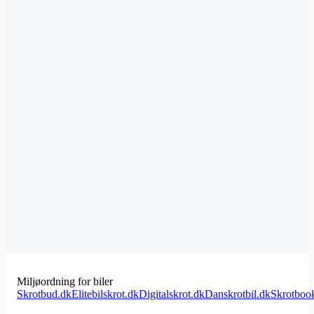
Miljøordning for biler
Skrotbud.dk
Elitebilskrot.dk
Digitalskrot.dk
Danskrotbil.dk
Skrotboo